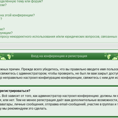
ределённую тему или форум?
иски?
 на этой конференции?
я?
ию?
функции?
опросу некорректного использования и/или юридических вопросов, связанных
Вход на конференцию и регистрация
жных причин. Прежде всего убедитесь, что вы правильно вводите имя пользо
свяжитесь с администратором, чтобы проверить, не был ли вам закрыт досту
р неправильно настроил конфигурацию конференции, свяжитесь с ним для и
 регистрироваться?
ь. Всё зависит от того, как администратор настроил конференцию: должны ли 
 или нет. Тем не менее регистрация даёт вам дополнительные возможности
ватары, личные сообщения, отправка email-сообщений, участие в группах и т.
му мы рекомендуем это сделать.