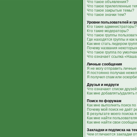
Что такое объявления?
Что такое прилепленные т
Что такое закрытые темы?
Что такое значки тем?
Уровни пользователей и г
Кто такие администраторы?
Кто такие модераторы?
Что такое группы пользова
Где находятся группы и как 
Как мне стать лидером груп
Почему названия некоторых
Что такое группа по умолча
Что означает ссылка «Наша
Личные сообщения
Я не могу отправить личные
Я постоянно получаю неже
Я получил спам или оскорби
Друзья и недруги
Что означают списки друзей
Как мне добавлять/удалять 
Поиск по форумам
Как мне выполнить поиск п
Почему мой поиск не даёт р
В результате моего поиска я
Как мне найти пользовател
Как мне найти свои сообще
Закладки и подписка на т
Чем отличаются закладки от