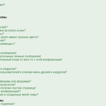
емы?
руппы
телей?
мне вступить в них?
пы?
 групп имеют разные цвета?
нию?
 команда»?
 сообщения!
лательные личные сообщения!
тельный email от кого-то с этой конференции!
 и недругов?
пользователей в списках моих друзей и недругов?
о форуму или форумам?
езультатов?
 получил пустую страницу!
я конференции?
ния и созданные мной темы?
емы
 подписки?