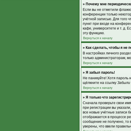
» Почему мне периодически
Если вы не отметили флажк
конференции только некотор
учётной записью. Для того 
пункт при входе на конфере
кафе, университете и т. д. Е
эту функцию.
Вернуться к началу
» Как сделать, чтобы я не
В настройках личного разд
только администраторам, мо
Вернуться к началу
» Я забыл пароль!
Не паникуйте! Хотя пароль 
щёлкните на ссылку
Забыли
Вернуться к началу
» Я только что зарегистрир
Сначала проверьте свои имя
при регистрации вы указали
все новые учётные записи 
отображается в процессе ре
сообщение не получено, то 
уверены, что ввели правиль