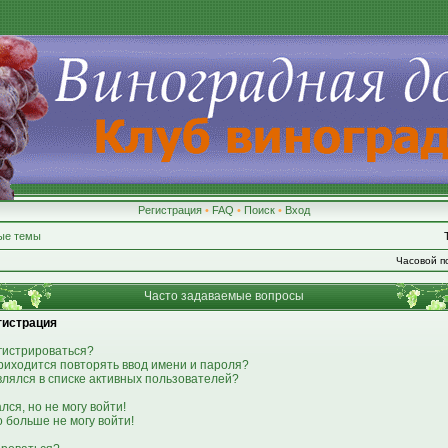
Регистрация
•
FAQ
•
Поиск
•
Вход
ые темы
Часовой по
Часто задаваемые вопросы
гистрация
гистрироваться?
риходится повторять ввод имени и пароля?
являлся в списке активных пользователей?
лся, но не могу войти!
о больше не могу войти!