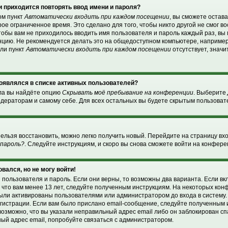
 приходится повторять ввод имени и пароля?
ом пункт
Автоматически входить при каждом посещении
, вы сможете остав
ое ограниченное время. Это сделано для того, чтобы никто другой не смог в
чтобы вам не приходилось вводить имя пользователя и пароль каждый раз, в
нцию. Не рекомендуется делать это на общедоступном компьютере, например
сли пункт
Автоматически входить при каждом посещении
отсутствует, значи
 появлялся в списке активных пользователей?
ела вы найдёте опцию
Скрывать моё пребывание на конференции
. Выберите
дераторам и самому себе. Для всех остальных вы будете скрытым пользоват
нельзя восстановить, можно легко получить новый. Перейдите на страницу в
 пароль?
. Следуйте инструкциям, и скоро вы снова сможете войти на конфер
овался, но не могу войти!
 пользователя и пароль. Если они верны, то возможны два варианта. Если в
, что вам менее 13 лет, следуйте полученным инструкциям. На некоторых ко
были активированы пользователями или администратором до входа в систему
гистрации. Если вам было прислано email-сообщение, следуйте полученным и
возможно, что вы указали неправильный адрес email либо он заблокирован с
ный адрес email, попробуйте связаться с администратором.