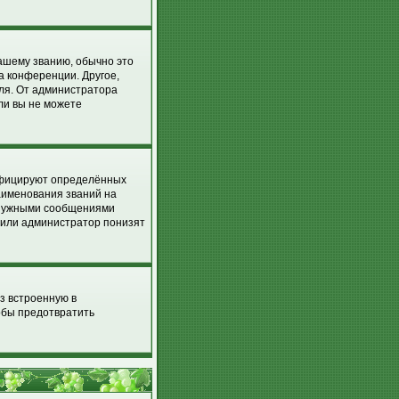
вашему званию, обычно это
на конференции. Другое,
еля. От администратора
сли вы не можете
ифицируют определённых
аименования званий на
енужными сообщениями
р или администратор понизят
з встроенную в
обы предотвратить