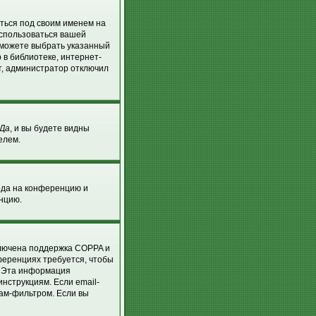
аться под своим именем на
оспользоваться вашей
ы можете выбрать указанный
 в библиотеке, интернет-
т, администратор отключил
Да
, и вы будете видны
елем.
хода на конференцию и
енцию.
ключена поддержка COPPA и
нференциях требуется, чтобы
. Эта информация
нструкциям. Если email-
пам-фильтром. Если вы