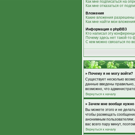
Как мне подписаться на оп
Как мне отказаться от подп
Вложения
Какие вложения разрешены
Как мне найти мои вложени
Информация о phpBB3
Кто написал эту конференц
Почему здесь нет такой-то 
С кем можно связаться по в
» Почему я не могу войти?
Существует несколько возмо
данные введены правильно, 
возможно, что администрато
Вернуться к началу
» Зачем мне вообще нужно
Вы можете этого и не делат
чтобы размещать сообщения,
анонимным пользователям: а
вас всего пару минут, поэто
Вернуться к началу