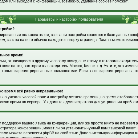
одом или выходом с конференции, возможно, удаление cookies поможет.
Параметры и настройки пользователя
стройки?
рированным пользователем, все ваши настройки хранятся в базе данных ко
дел
; ссылка на него обычно находится вверху страницы. Там вы можете измени
льное время!
я, относящееся к другому часовому поясу, а не к тому, в котором находитесь
пояс на тот, в котором вы находитесь: Москва, Киев и т. д. Учтите, что изменя
т только зарегистрированные пользователи. Если вы не зарегистрированы, т
 но время всё равно неправильное!
льно указали часовой пояс и настройку летнего времени, но время отображае
влено время на сервере. Уведомите администратора для устранения проблем
!
 поддержку вашего языка на конференции, или же просто никто не перевёл p
стратора конференции, может ли он установить нужный вам языковой пакет. 
ы сами можете перевести phpBB на свой язык. Дополнительную информацию в