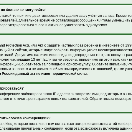
 но больше не могу войти!
 какой-то причине деактивировал или удалил вашу учётную запись. Кроме то
зователей, длительное время не оставляющих сообщения, чтобы уменьшить 
арегистрироваться снова и активнее участвовать в дискуссиях.
and Protection Act), или Акт о защите частных прав ребёнка в интернете от 1998
ющий от сайтов, которые могут собирать информацию от несовершеннолетни
дителей. Допустимо наличие иного вида подтверждения того, что опекуны р
летних младше 13 лет. Если вы не уверены, применимо ли это к вам, как к 
онференции, обратитесь за помощью к юрисконсульту. Обратите внимание, чт
вовым вопросам и не является объектом юридических отношений, кроме ука
 России данный акт не имеет юридической силы.
стрироваться?
онференции заблокировал ваш IP-адрес или запретил имя, под которым вы п
же мог отключить регистрацию новых пользователей. Обратитесь за помощью
лить cookies конференции»?
cookies, которые позволяют вам оставаться авторизованным на этой конфер
отслеживание прочитанных сообщений, если эта возможность включена админ