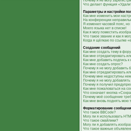
Почему я не могу зарегистр
Что делает функция «Удали
Параметры и настройки по
Как мне изменить мои настр
На конференции неправильн
Я изменил часовой пояс, но
Моего языка нет в списке!
Как я могу поместить изобр
Что такое звание и как я мо
Когда я щёлкаю по ссылке «
Создание сообщений
Как мне создать тему в фор
Как мне отредактировать и
Как мне добавить подпись 
Как мне создать опрос?
Почему я не могу добавить 
Как мне отредактировать ил
Почему мне недоступны не
Почему я не могу добавлять
Почему я получил предупр
Как мне пожаловаться на с
Что означает кнопка «Сохр
Почему моё сообщение тре
Как мне вновь поднять мою 
Форматирование сообщени
Что такое BBCode?
Могу ли я использовать HT
Что такое смайлики?
Могу ли я добавлять изобр
Что такое важные объявлен