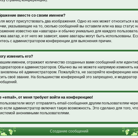
изу страниц конференции).
ображение вместе со своим именем?
ля могут присутствовать два изображения. Одно из них может относиться к 
очки, указывающие на то, сколько сообщений вы оставили или на ваш статус 
ражение известно как «аватара» и обычно уникально для каждого пользоват
жка аватар, и от него же зависит, какие аватары могут быть использованы. Е
житесь с администратором конференции для выяснения причин.
могу изменить его?
вашим именем, отражают количество созданных вами сообщений или идент
модераторов и администраторов. Обычно вы не можете напрямую изменять н
установлены её администратором. Пожалуйста, не засоряйте конференцию н
ысить своё звание. На большинстве конференций это запрещено, и модерато
ообщений.
е «email», от меня требуют войти на конференцию!
пользователи могут отправлять email-сообщения другим пользователям чере
о если администратор включил такую возможность. Это сделано для того, чт
системой анонимными пользователями.
Создание сообщений