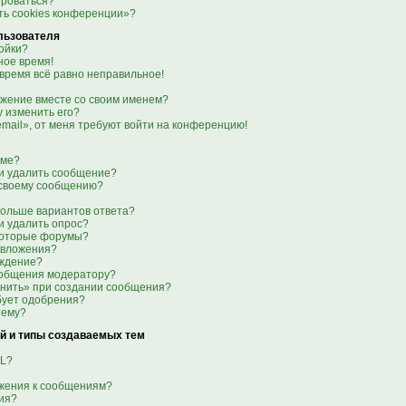
ироваться?
ть cookies конференции»?
льзователя
ойки?
ое время!
 время всё равно неправильное!
ажение вместе со своим именем?
гу изменить его?
email», от меня требуют войти на конференцию!
уме?
ли удалить сообщение?
к своему сообщению?
больше вариантов ответа?
и удалить опрос?
которые форумы?
 вложения?
еждение?
ообщения модератору?
анить» при создании сообщения?
бует одобрения?
тему?
й и типы создаваемых тем
ML?
ажения к сообщениям?
ия?