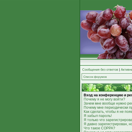
Сообщения без ответов
|
Активн
Список форумов
Вход на конференцию и ре
Почему я не могу войти?
Зачем мне вообще нужно ре
Почему мне периодически п
Как сделать, чтобы я не по
Я забыл пароль!
Я только что зарегистрирова
Я давно зарегистрирован, н
Что такое COPPA?