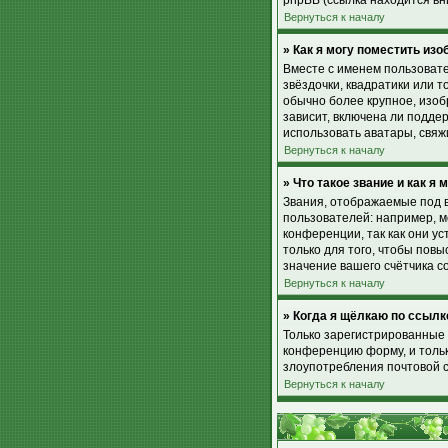
phpBB (ссылка находится вн
Вернуться к началу
» Как я могу поместить из
Вместе с именем пользовате
звёздочки, квадратики или т
обычно более крупное, изоб
зависит, включена ли поддер
использовать аватары, свя
Вернуться к началу
» Что такое звание и как я 
Звания, отображаемые под 
пользователей: например, 
конференции, так как они 
только для того, чтобы пов
значение вашего счётчика с
Вернуться к началу
» Когда я щёлкаю по ссылк
Только зарегистрированные 
конференцию форму, и тольк
злоупотребления почтовой 
Вернуться к началу