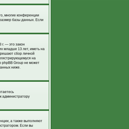
го, многие конференции
размер базы данных. Если
 г. — это закон
х младше 13 лет, иметь на
азрешают сбор личной
регистрирующемуся на
о phpBB Group не может
занных ниже.
ытаетесь
 к администратору
енции, а также выполняют
истратором. Если вы