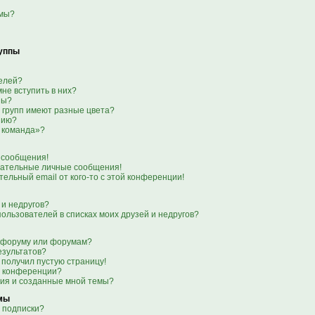
емы?
руппы
телей?
мне вступить в них?
пы?
 групп имеют разные цвета?
нию?
 команда»?
 сообщения!
лательные личные сообщения!
тельный email от кого-то с этой конференции!
 и недругов?
пользователей в списках моих друзей и недругов?
о форуму или форумам?
езультатов?
 получил пустую страницу!
я конференции?
ния и созданные мной темы?
емы
 подписки?