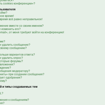
ироваться?
ть cookies конференции»?
льзователя
ойки?
ое время!
 время всё равно неправильное!
ажение вместе со своим именем?
гу изменить его?
email», от меня требуют войти на конференцию!
уме?
ли удалить сообщение?
к своему сообщению?
больше вариантов ответа?
и удалить опрос?
которые форумы?
 вложения?
еждение?
ообщения модератору?
анить» при создании сообщения?
бует одобрения?
тему?
й и типы создаваемых тем
ML?
ажения к сообщениям?
ия?