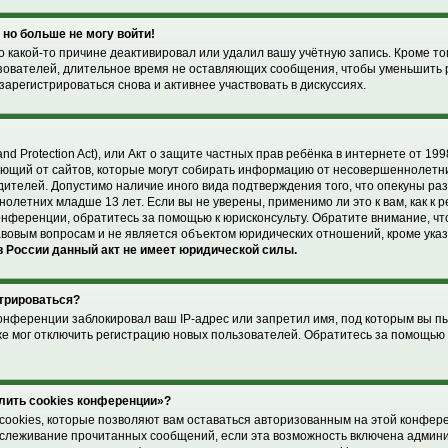
 но больше не могу войти!
 какой-то причине деактивировал или удалил вашу учётную запись. Кроме то
зователей, длительное время не оставляющих сообщения, чтобы уменьшить 
арегистрироваться снова и активнее участвовать в дискуссиях.
and Protection Act), или Акт о защите частных прав ребёнка в интернете от 1998
ющий от сайтов, которые могут собирать информацию от несовершеннолетни
дителей. Допустимо наличие иного вида подтверждения того, что опекуны р
летних младше 13 лет. Если вы не уверены, применимо ли это к вам, как к 
онференции, обратитесь за помощью к юрисконсульту. Обратите внимание, чт
вовым вопросам и не является объектом юридических отношений, кроме ука
 России данный акт не имеет юридической силы.
стрироваться?
онференции заблокировал ваш IP-адрес или запретил имя, под которым вы п
же мог отключить регистрацию новых пользователей. Обратитесь за помощью
лить cookies конференции»?
cookies, которые позволяют вам оставаться авторизованным на этой конфер
отслеживание прочитанных сообщений, если эта возможность включена админ