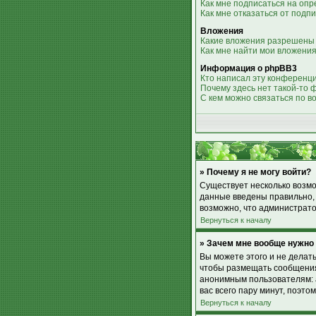
Как мне подписаться на оп
Как мне отказаться от подп
Вложения
Какие вложения разрешены
Как мне найти мои вложени
Информация о phpBB3
Кто написал эту конференц
Почему здесь нет такой-то 
С кем можно связаться по в
» Почему я не могу войти?
Существует несколько возмо
данные введены правильно, 
возможно, что администрато
Вернуться к началу
» Зачем мне вообще нужно
Вы можете этого и не делат
чтобы размещать сообщения,
анонимным пользователям: а
вас всего пару минут, поэто
Вернуться к началу