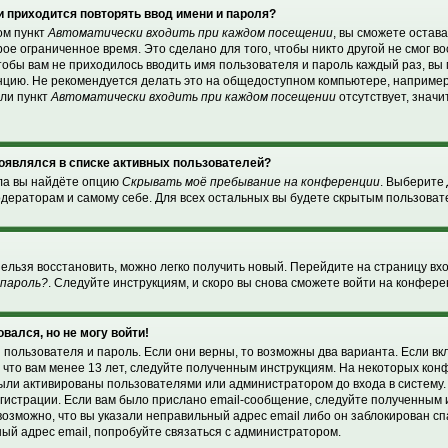
 приходится повторять ввод имени и пароля?
ом пункт
Автоматически входить при каждом посещении
, вы сможете остав
ое ограниченное время. Это сделано для того, чтобы никто другой не смог в
чтобы вам не приходилось вводить имя пользователя и пароль каждый раз, в
нцию. Не рекомендуется делать это на общедоступном компьютере, например
сли пункт
Автоматически входить при каждом посещении
отсутствует, значи
 появлялся в списке активных пользователей?
ела вы найдёте опцию
Скрывать моё пребывание на конференции
. Выберите
дераторам и самому себе. Для всех остальных вы будете скрытым пользоват
нельзя восстановить, можно легко получить новый. Перейдите на страницу в
 пароль?
. Следуйте инструкциям, и скоро вы снова сможете войти на конфер
овался, но не могу войти!
 пользователя и пароль. Если они верны, то возможны два варианта. Если в
, что вам менее 13 лет, следуйте полученным инструкциям. На некоторых ко
были активированы пользователями или администратором до входа в систему
гистрации. Если вам было прислано email-сообщение, следуйте полученным и
возможно, что вы указали неправильный адрес email либо он заблокирован с
ный адрес email, попробуйте связаться с администратором.