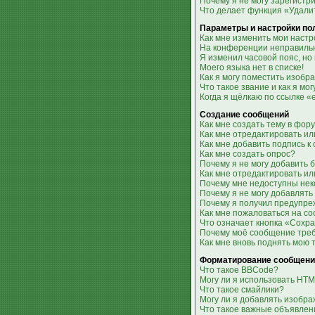
Почему я не могу зарегистр
Что делает функция «Удали
Параметры и настройки по
Как мне изменить мои настр
На конференции неправильн
Я изменил часовой пояс, но
Моего языка нет в списке!
Как я могу поместить изобр
Что такое звание и как я мо
Когда я щёлкаю по ссылке «
Создание сообщений
Как мне создать тему в фор
Как мне отредактировать и
Как мне добавить подпись 
Как мне создать опрос?
Почему я не могу добавить 
Как мне отредактировать ил
Почему мне недоступны не
Почему я не могу добавлять
Почему я получил предупр
Как мне пожаловаться на с
Что означает кнопка «Сохр
Почему моё сообщение тре
Как мне вновь поднять мою 
Форматирование сообщени
Что такое BBCode?
Могу ли я использовать HT
Что такое смайлики?
Могу ли я добавлять изобр
Что такое важные объявлен