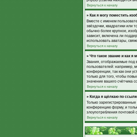
phpBB (ссылка находится вн
Вернуться к началу
» Как я могу поместить из
Вместе с именем пользовате
звёздочки, квадратики или т
обычно более крупное, изоб
зависит, включена ли поддер
использовать аватары, свя
Вернуться к началу
» Что такое звание и как я 
Звания, отображаемые под 
пользователей: например, 
конференции, так как они 
только для того, чтобы пов
значение вашего счётчика с
Вернуться к началу
» Когда я щёлкаю по ссылк
Только зарегистрированные 
конференцию форму, и тольк
злоупотребления почтовой 
Вернуться к началу