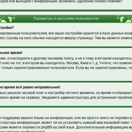
одом или выходом с конференции, возможно, удаление cookies поможет.
Параметры и настройки пользователя
стройки?
рированным пользователем, все ваши настройки хранятся в базе данных ко
дел
; ссылка на него обычно находится вверху страницы. Там вы можете измени
льное время!
я, относящееся к другому часовому поясу, а не к тому, в котором находитесь
пояс на тот, в котором вы находитесь: Москва, Киев и т. д. Учтите, что изменя
т только зарегистрированные пользователи. Если вы не зарегистрированы, т
 но время всё равно неправильное!
льно указали часовой пояс и настройку летнего времени, но время отображае
влено время на сервере. Уведомите администратора для устранения проблем
!
 поддержку вашего языка на конференции, или же просто никто не перевёл p
стратора конференции, может ли он установить нужный вам языковой пакет. 
ы сами можете перевести phpBB на свой язык. Дополнительную информацию в