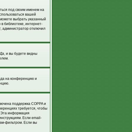
аться под своим именем на
оспользоваться вашей
ы можете выбрать указанный
 в библиотеке, интернет-
т, администратор отключил
Да
, и вы будете видны
елем.
хода на конференцию и
енцию.
ключена поддержка COPPA и
нференциях требуется, чтобы
. Эта информация
нструкциям. Если email-
пам-фильтром. Если вы