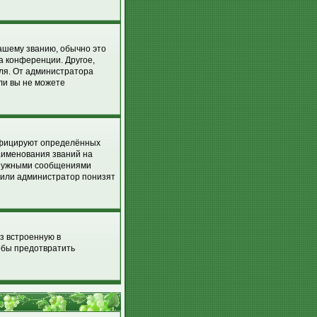
вашему званию, обычно это
на конференции. Другое,
еля. От администратора
сли вы не можете
ифицируют определённых
аименования званий на
енужными сообщениями
р или администратор понизят
з встроенную в
обы предотвратить