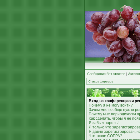
Сообщения без ответов
|
Активн
Список форумов
Вход на конференцию и ре
Почему я не могу войти?
Зачем мне вообще нужно ре
Почему мне периодически п
Как сделать, чтобы я не по
Я забыл пароль!
Я только что зарегистрирова
Я давно зарегистрирован, н
Что такое COPPA?