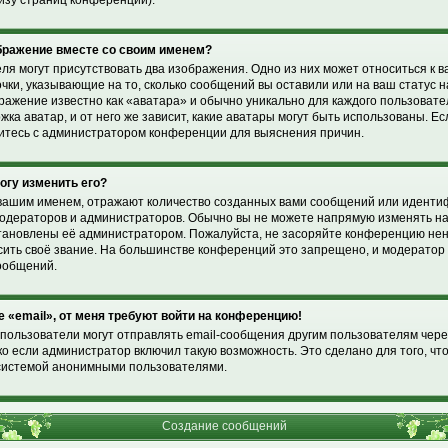
изу страниц конференции).
ображение вместе со своим именем?
ля могут присутствовать два изображения. Одно из них может относиться к 
очки, указывающие на то, сколько сообщений вы оставили или на ваш статус 
ражение известно как «аватара» и обычно уникально для каждого пользоват
жка аватар, и от него же зависит, какие аватары могут быть использованы. Е
житесь с администратором конференции для выяснения причин.
могу изменить его?
вашим именем, отражают количество созданных вами сообщений или идент
модераторов и администраторов. Обычно вы не можете напрямую изменять н
установлены её администратором. Пожалуйста, не засоряйте конференцию н
ысить своё звание. На большинстве конференций это запрещено, и модерато
ообщений.
е «email», от меня требуют войти на конференцию!
пользователи могут отправлять email-сообщения другим пользователям чере
о если администратор включил такую возможность. Это сделано для того, чт
системой анонимными пользователями.
Создание сообщений