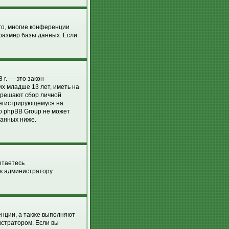
го, многие конференции
размер базы данных. Если
 г. — это закон
х младше 13 лет, иметь на
азрешают сбор личной
регистрирующемуся на
о phpBB Group не может
занных ниже.
ытаетесь
 к администратору
енции, а также выполняют
истратором. Если вы