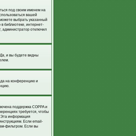
аться под своим именем на
оспользоваться вашей
ы можете выбрать указанный
 в библиотеке, интернет-
т, администратор отключил
Да
, и вы будете видны
елем.
хода на конференцию и
енцию.
ключена поддержка COPPA и
нференциях требуется, чтобы
. Эта информация
нструкциям. Если email-
пам-фильтром. Если вы