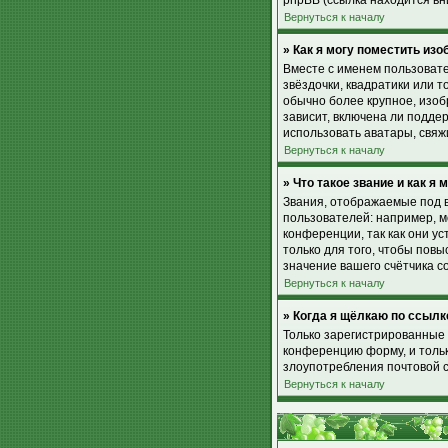
phpBB (ссылка находится вн
Вернуться к началу
» Как я могу поместить из
Вместе с именем пользовате
звёздочки, квадратики или т
обычно более крупное, изоб
зависит, включена ли поддер
использовать аватары, свя
Вернуться к началу
» Что такое звание и как я 
Звания, отображаемые под 
пользователей: например, 
конференции, так как они 
только для того, чтобы пов
значение вашего счётчика с
Вернуться к началу
» Когда я щёлкаю по ссылк
Только зарегистрированные 
конференцию форму, и тольк
злоупотребления почтовой 
Вернуться к началу