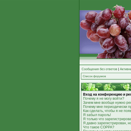
Сообщения без ответов
|
Активн
Список форумов
Вход на конференцию и ре
Почему я не могу войти?
Зачем мне вообще нужно ре
Почему мне периодически п
Как сделать, чтобы я не по
Я забыл пароль!
Я только что зарегистрирова
Я давно зарегистрирован, н
Что такое COPPA?