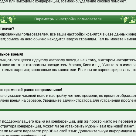
одом или выходом с конференции, возможно, удаление cookies поможет.
Параметры и настройки пользователя
стройки?
рированным пользователем, все ваши настройки хранятся в базе данных ко
дел
; ссылка на него обычно находится вверху страницы. Там вы можете измени
льное время!
я, относящееся к другому часовому поясу, а не к тому, в котором находитесь
пояс на тот, в котором вы находитесь: Москва, Киев и т. д. Учтите, что изменя
т только зарегистрированные пользователи. Если вы не зарегистрированы, т
 но время всё равно неправильное!
льно указали часовой пояс и настройку летнего времени, но время отображае
влено время на сервере. Уведомите администратора для устранения проблем
!
 поддержку вашего языка на конференции, или же просто никто не перевёл p
стратора конференции, может ли он установить нужный вам языковой пакет. 
ы сами можете перевести phpBB на свой язык. Дополнительную информацию в