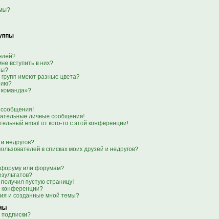
емы?
руппы
телей?
мне вступить в них?
пы?
 групп имеют разные цвета?
нию?
 команда»?
 сообщения!
лательные личные сообщения!
тельный email от кого-то с этой конференции!
 и недругов?
пользователей в списках моих друзей и недругов?
о форуму или форумам?
езультатов?
 получил пустую страницу!
я конференции?
ния и созданные мной темы?
емы
 подписки?