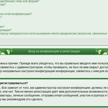
ределённую тему или форум?
иски?
 на этой конференции?
я?
ию?
функции?
опросу некорректного использования и/или юридических вопросов, связанных
Вход на конференцию и регистрация
жных причин. Прежде всего убедитесь, что вы правильно вводите имя пользо
свяжитесь с администратором, чтобы проверить, не был ли вам закрыт досту
р неправильно настроил конфигурацию конференции, свяжитесь с ним для и
 регистрироваться?
ь. Всё зависит от того, как администратор настроил конференцию: должны ли 
 или нет. Тем не менее регистрация даёт вам дополнительные возможности
ватары, личные сообщения, отправка email-сообщений, участие в группах и т.
му мы рекомендуем это сделать.