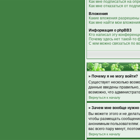
Как мне подписаться на оп
Как мне отказаться от подп
Вложения
Какие вложения разрешены
Как мне найти мои вложени
Информация о phpBB3
Кто написал эту конференц
Почему здесь нет такой-то 
С кем можно связаться по в
» Почему я не могу войти?
Существует несколько возмо
данные введены правильно, 
возможно, что администрато
Вернуться к началу
» Зачем мне вообще нужно
Вы можете этого и не делат
чтобы размещать сообщения,
анонимным пользователям: а
вас всего пару минут, поэто
Вернуться к началу