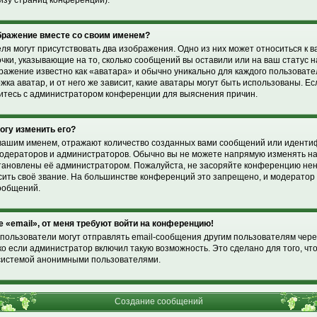
изу страниц конференции).
ображение вместе со своим именем?
ля могут присутствовать два изображения. Одно из них может относиться к 
очки, указывающие на то, сколько сообщений вы оставили или на ваш статус 
ражение известно как «аватара» и обычно уникально для каждого пользоват
жка аватар, и от него же зависит, какие аватары могут быть использованы. Е
житесь с администратором конференции для выяснения причин.
могу изменить его?
вашим именем, отражают количество созданных вами сообщений или идент
модераторов и администраторов. Обычно вы не можете напрямую изменять н
установлены её администратором. Пожалуйста, не засоряйте конференцию н
ысить своё звание. На большинстве конференций это запрещено, и модерато
ообщений.
е «email», от меня требуют войти на конференцию!
пользователи могут отправлять email-сообщения другим пользователям чере
о если администратор включил такую возможность. Это сделано для того, чт
системой анонимными пользователями.
Создание сообщений