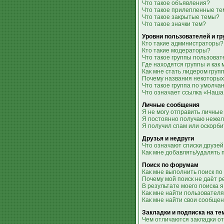
Что такое объявления?
Что такое прилепленные т
Что такое закрытые темы?
Что такое значки тем?
Уровни пользователей и г
Кто такие администраторы?
Кто такие модераторы?
Что такое группы пользова
Где находятся группы и как 
Как мне стать лидером груп
Почему названия некоторых
Что такое группа по умолча
Что означает ссылка «Наша
Личные сообщения
Я не могу отправить личные
Я постоянно получаю неже
Я получил спам или оскорби
Друзья и недруги
Что означают списки друзей
Как мне добавлять/удалять 
Поиск по форумам
Как мне выполнить поиск п
Почему мой поиск не даёт р
В результате моего поиска я
Как мне найти пользовател
Как мне найти свои сообще
Закладки и подписка на т
Чем отличаются закладки от