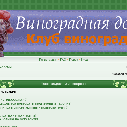
Регистрация
•
FAQ
•
Поиск
•
Вход
ые темы
Часовой по
Часто задаваемые вопросы
гистрация
гистрироваться?
риходится повторять ввод имени и пароля?
являлся в списке активных пользователей?
лся, но не могу войти!
о больше не могу войти!