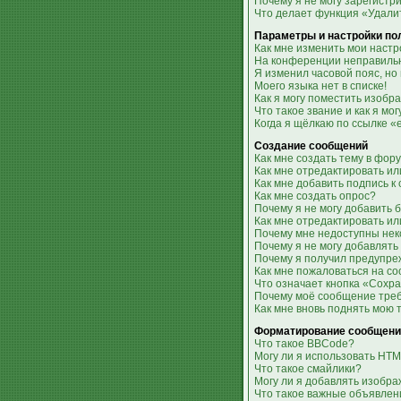
Почему я не могу зарегистр
Что делает функция «Удали
Параметры и настройки по
Как мне изменить мои настр
На конференции неправильн
Я изменил часовой пояс, но
Моего языка нет в списке!
Как я могу поместить изобр
Что такое звание и как я мо
Когда я щёлкаю по ссылке «
Создание сообщений
Как мне создать тему в фор
Как мне отредактировать и
Как мне добавить подпись 
Как мне создать опрос?
Почему я не могу добавить 
Как мне отредактировать ил
Почему мне недоступны не
Почему я не могу добавлять
Почему я получил предупр
Как мне пожаловаться на с
Что означает кнопка «Сохр
Почему моё сообщение тре
Как мне вновь поднять мою 
Форматирование сообщени
Что такое BBCode?
Могу ли я использовать HT
Что такое смайлики?
Могу ли я добавлять изобр
Что такое важные объявлен