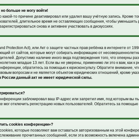
 но больше не могу войти!
 какой-то причине деактивировал или удалил вашу учётную запись. Кроме то
зователей, длительное время не оставляющих сообщения, чтобы уменьшить 
арегистрироваться снова и активнее участвовать в дискуссиях.
and Protection Act), или Акт о защите частных прав ребёнка в интернете от 1998
ющий от сайтов, которые могут собирать информацию от несовершеннолетни
дителей. Допустимо наличие иного вида подтверждения того, что опекуны р
летних младше 13 лет. Если вы не уверены, применимо ли это к вам, как к 
онференции, обратитесь за помощью к юрисконсульту. Обратите внимание, чт
вовым вопросам и не является объектом юридических отношений, кроме ука
 России данный акт не имеет юридической силы.
стрироваться?
онференции заблокировал ваш IP-адрес или запретил имя, под которым вы п
же мог отключить регистрацию новых пользователей. Обратитесь за помощью
лить cookies конференции»?
cookies, которые позволяют вам оставаться авторизованным на этой конфер
отслеживание прочитанных сообщений, если эта возможность включена админ