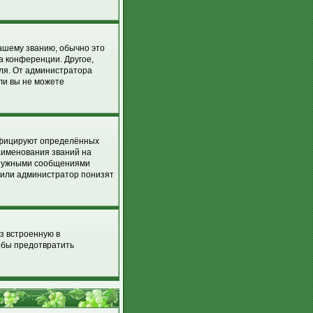
вашему званию, обычно это
на конференции. Другое,
еля. От администратора
сли вы не можете
ифицируют определённых
аименования званий на
енужными сообщениями
р или администратор понизят
з встроенную в
обы предотвратить