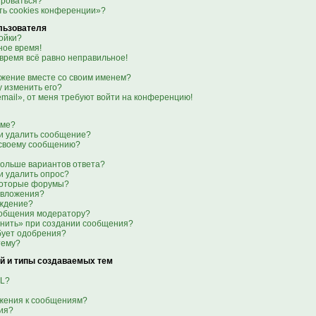
ироваться?
ть cookies конференции»?
льзователя
ойки?
ое время!
 время всё равно неправильное!
ажение вместе со своим именем?
гу изменить его?
email», от меня требуют войти на конференцию!
уме?
ли удалить сообщение?
к своему сообщению?
больше вариантов ответа?
и удалить опрос?
которые форумы?
 вложения?
еждение?
ообщения модератору?
анить» при создании сообщения?
бует одобрения?
тему?
й и типы создаваемых тем
ML?
ажения к сообщениям?
ия?