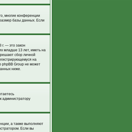
го, многие конференции
размер базы данных. Если
 г. — это закон
х младше 13 лет, иметь на
азрешают сбор личной
регистрирующемуся на
о phpBB Group не может
занных ниже.
ытаетесь
 к администратору
енции, а также выполняют
истратором. Если вы