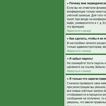
» Почему мне периодически
Если вы не отметили флажк
конференции только некотор
учётной записью. Для того 
пункт при входе на конфере
кафе, университете и т. д. Е
эту функцию.
Вернуться к началу
» Как сделать, чтобы я не
В настройках личного разд
только администраторам, мо
Вернуться к началу
» Я забыл пароль!
Не паникуйте! Хотя пароль 
щёлкните на ссылку
Забыли
Вернуться к началу
» Я только что зарегистрир
Сначала проверьте свои имя
при регистрации вы указали
все новые учётные записи 
отображается в процессе ре
сообщение не получено, то 
уверены, что ввели правиль