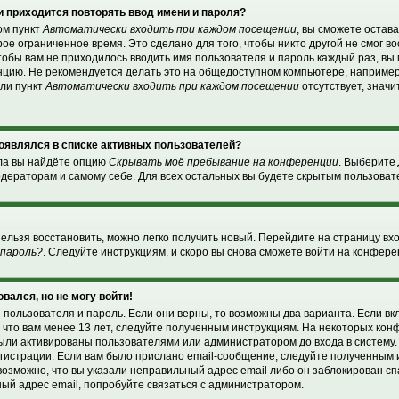
 приходится повторять ввод имени и пароля?
ом пункт
Автоматически входить при каждом посещении
, вы сможете остав
ое ограниченное время. Это сделано для того, чтобы никто другой не смог в
чтобы вам не приходилось вводить имя пользователя и пароль каждый раз, в
нцию. Не рекомендуется делать это на общедоступном компьютере, например
сли пункт
Автоматически входить при каждом посещении
отсутствует, значи
 появлялся в списке активных пользователей?
ела вы найдёте опцию
Скрывать моё пребывание на конференции
. Выберите
дераторам и самому себе. Для всех остальных вы будете скрытым пользоват
нельзя восстановить, можно легко получить новый. Перейдите на страницу в
 пароль?
. Следуйте инструкциям, и скоро вы снова сможете войти на конфер
овался, но не могу войти!
 пользователя и пароль. Если они верны, то возможны два варианта. Если в
, что вам менее 13 лет, следуйте полученным инструкциям. На некоторых ко
были активированы пользователями или администратором до входа в систему
гистрации. Если вам было прислано email-сообщение, следуйте полученным и
возможно, что вы указали неправильный адрес email либо он заблокирован с
ный адрес email, попробуйте связаться с администратором.