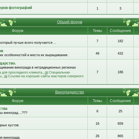
еров фотографий
1
3
Общий форум
Форум
Темы
Сообщения
7
182
который лучше всего получается ...
ов
49
432
их особенностей и места их выращивания.
дарство.
щивании винограда в нетрадиционных регионах
7
186
 для прохладного климата.
,
Специальная
ы.
,
Ссылки на хорошие сайты мастеров северного
Виноградарство
Форум
Темы
Сообщения
ства
6
25
ш виноград....???
16
659
ных кустов.
26
865
я винограда.