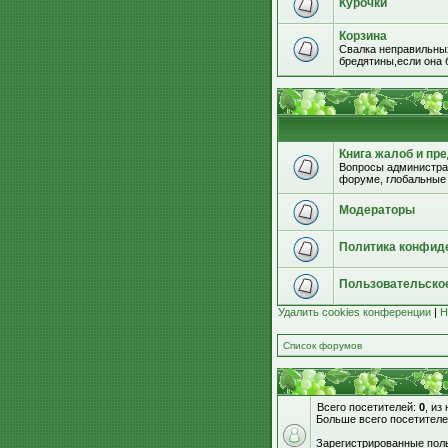
Курочки
Корзина
Свалка неправильных
бредятины,если она б
Книга жалоб и пр
Вопросы администрац
форуме, глобальные
Модераторы
Политика конфид
Пользовательско
Удалить cookies конференции
|
Н
Список форумов
Всего посетителей:
0
, из
Больше всего посетителе
Зарегистрированные поль