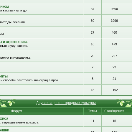
ником
34
9390
и кустами от и до
60
1996
 методы лечения.
27
460
им...
 и агротехника.
16
479
остав и улучшение.
20
227
рения виноградника.
о
7
23
епты
3
21
и способы заготовить виноград в прок.
18
1192
Другие садово-огородные культуры
Форум
Темы
Сообщения
хиса
11
15
с выращиванием арахиса.
решни