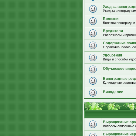
Уход за виноград
Уход за виноградным
Болезни
Болезни винограда и
Вредители
Распознаем и прогон
Содержание почвы
Обработка, полив, с
Удобрения
Виды и способы удоб
Обучающее виде
Виноградные рец
Кулинарные рецепты 
Виноделие
Выращивание ара
Вопросы связанные 
Выращивание че