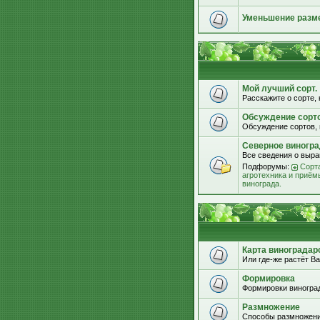
Уменьшение разм
Мой лучший сорт.
Расскажите о сорте, 
Обсуждение сорт
Обсуждение сортов, 
Северное виногра
Все сведения о выра
Подфорумы:
Сорта
агротехника и приём
винограда.
Карта виноградар
Или где-же растёт Ва
Формировка
Формировки виноград
Размножение
Способы размножени