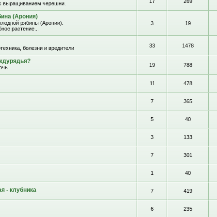
17
269
с выращиванием черешни.
ина (Арония)
лодной рябины (Аронии).
3
19
ное растение...
33
1478
отехника, болезни и вредители
еждурядья?
19
788
очь
11
478
7
365
5
40
3
133
7
301
1
40
я - клубника
7
419
6
235