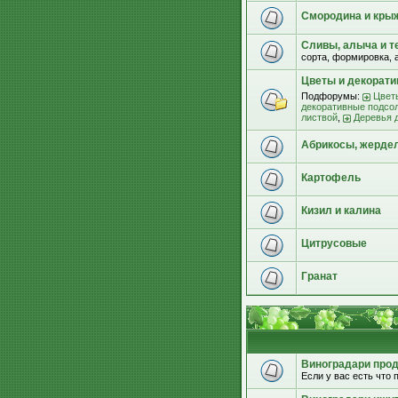
Смородина и кры
Сливы, алыча и т
сорта, формировка, 
Цветы и декорат
Подфорумы:
Цвет
декоративные подсо
листвой
,
Деревья 
Абрикосы, жерде
Картофель
Кизил и калина
Цитрусовые
Гранат
Виноградари прода
Если у вас есть что п