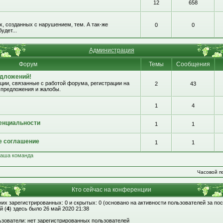
12
658
, созданных с нарушением, тем. А так-же
0
0
удет...
Администрация
Форум
Темы
Сообщения
едложений!
ии, связанные с работой форума, регистрации на
2
43
 предложения и жалобы.
1
4
енциальности
1
1
е соглашение
1
1
аша команда
Часовой по
Кто сейчас на конференции
 них зарегистрированных: 0 и скрытых: 0 (основано на активности пользователей за по
й (
4
) здесь было 26 май 2020 21:38
зователи: нет зарегистрированных пользователей