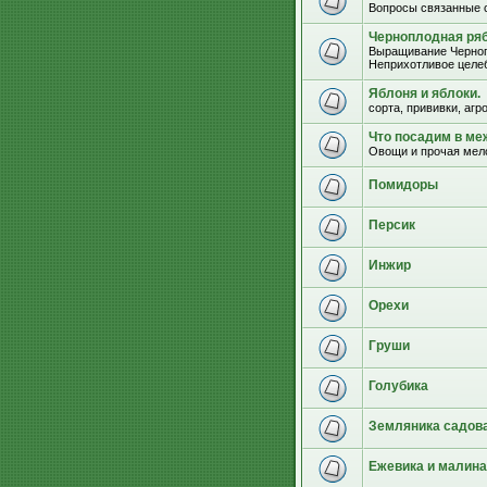
Вопросы связанные 
Черноплодная ряб
Выращивание Черноп
Неприхотливое целеб
Яблоня и яблоки.
сорта, прививки, агр
Что посадим в м
Овощи и прочая мел
Помидоры
Персик
Инжир
Орехи
Груши
Голубика
Земляника садова
Ежевика и малина