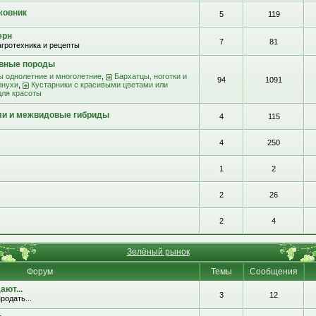
жовник
5
119
ерн
7
81
агротехника и рецепты
ивные породы
ы однолетние и многолетние
,
Бархатцы, ноготки и
94
1091
лнухи
,
Кустарники с красивыми цветами или
для красоты
ли и межвидовые гибриды
4
115
4
250
1
2
2
26
2
4
Зелёный рынок
Форум
Темы
Сообщения
ют...
3
12
родать...