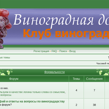
Регистрация
•
FAQ
•
Поиск
•
Вход
ые темы
Часовой по
Формальности
Форум
Темы
Сообщения
 в них.
4
7
льзуем в качестве логина только слова со смыслом
,
 вопросы.
фий и ответы на вопросы по виноградарству
на форум?
2
38