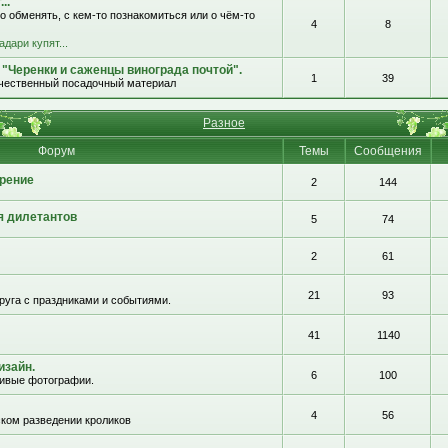
..
о обменять, с кем-то познакомиться или о чём-то
4
8
адари купят...
 "Черенки и саженцы винограда почтой".
1
39
ачественный посадочный материал
Разное
Форум
Темы
Сообщения
рение
2
144
я дилетантов
5
74
2
61
21
93
руга с праздниками и событиями.
41
1140
изайн.
6
100
сивые фотографии.
4
56
ком разведении кроликов