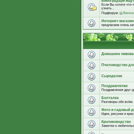
Виноградари ищут.
Если Вы хотите что-т
узнать...
Подфорум:
Виногр
Интернет-магазин
предлагаем очень к
Домашнее пивова
Пчеловодство дл
Сыроделие
Поздравлялки
Поздравления друг-д
Болталка
Разговоры обо всём.
Фото и садовый д
Идеи, рисунки и кра
Кролиководство
Заметки о любительс