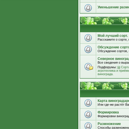
Уменьшение разм
Мой лучший сорт.
Расскажите о сорте, 
Обсуждение сорт
Обсуждение сортов, 
Северное виногра
Все сведения о выра
Подфорумы:
Сорта
агротехника и приём
винограда.
Карта виноградар
Или где-же растёт Ва
Формировка
Формировки виноград
Размножение
Способы размножени