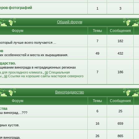
еров фотографий
1
3
Общий форум
Форум
Темы
Сообщения
7
182
который лучше всего получается ...
ов
49
432
их особенностей и места их выращивания.
дарство.
щивании винограда в нетрадиционных регионах
7
186
 для прохладного климата.
,
Специальная
ы.
,
Ссылки на хорошие сайты мастеров северного
Виноградарство
Форум
Темы
Сообщения
ства
6
25
ш виноград....???
16
659
ных кустов.
26
865
я винограда.