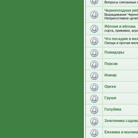
Вопросы связанные 
Черноплодная ряб
Выращивание Черноп
Неприхотливое целеб
Яблоня и яблоки.
сорта, прививки, агр
Что посадим в м
Овощи и прочая мел
Помидоры
Персик
Инжир
Орехи
Груши
Голубика
Земляника садова
Ежевика и малина