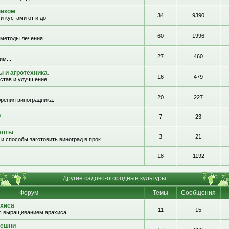
ником
34
9390
и кустами от и до
60
1996
 методы лечения.
27
460
им...
 и агротехника.
16
479
остав и улучшение.
20
227
рения виноградника.
о
7
23
епты
3
21
и способы заготовить виноград в прок.
18
1192
Другие садово-огородные культуры
Форум
Темы
Сообщения
хиса
11
15
с выращиванием арахиса.
решни