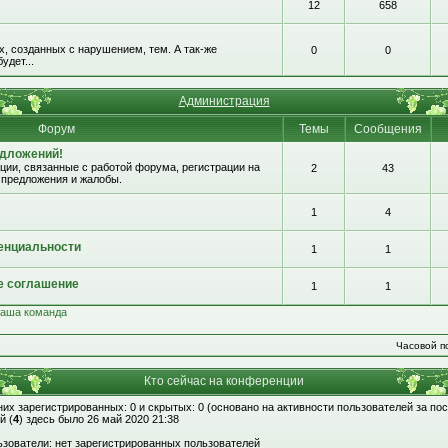
12
658
, созданных с нарушением, тем. А так-же
0
0
удет...
Администрация
Форум
Темы
Сообщения
едложений!
ии, связанные с работой форума, регистрации на
2
43
 предложения и жалобы.
1
4
енциальности
1
1
е соглашение
1
1
аша команда
Часовой по
Кто сейчас на конференции
 них зарегистрированных: 0 и скрытых: 0 (основано на активности пользователей за по
й (
4
) здесь было 26 май 2020 21:38
зователи: нет зарегистрированных пользователей