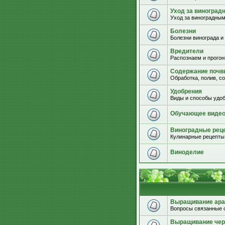
Уход за виноград
Уход за виноградным
Болезни
Болезни винограда и
Вредители
Распознаем и прогон
Содержание почвы
Обработка, полив, с
Удобрения
Виды и способы удоб
Обучающее виде
Виноградные рец
Кулинарные рецепты 
Виноделие
Выращивание ара
Вопросы связанные 
Выращивание че