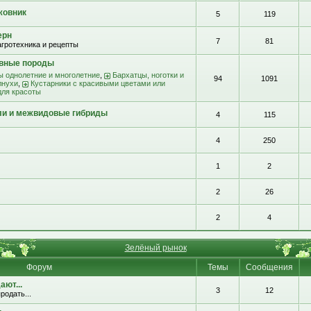
жовник
5
119
ерн
7
81
агротехника и рецепты
ивные породы
ы однолетние и многолетние
,
Бархатцы, ноготки и
94
1091
лнухи
,
Кустарники с красивыми цветами или
для красоты
ли и межвидовые гибриды
4
115
4
250
1
2
2
26
2
4
Зелёный рынок
Форум
Темы
Сообщения
ют...
3
12
родать...