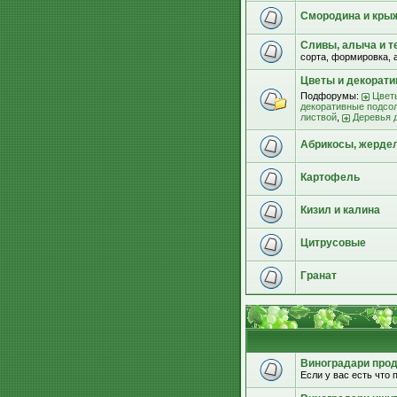
Смородина и кры
Сливы, алыча и т
сорта, формировка, 
Цветы и декорат
Подфорумы:
Цвет
декоративные подсо
листвой
,
Деревья 
Абрикосы, жерде
Картофель
Кизил и калина
Цитрусовые
Гранат
Виноградари прода
Если у вас есть что п