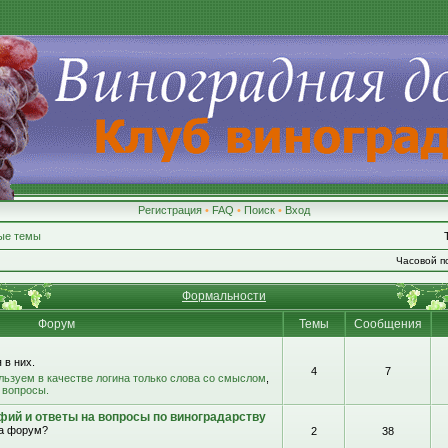
Регистрация
•
FAQ
•
Поиск
•
Вход
ые темы
Часовой по
Формальности
Форум
Темы
Сообщения
 в них.
4
7
льзуем в качестве логина только слова со смыслом
,
 вопросы.
фий и ответы на вопросы по виноградарству
на форум?
2
38