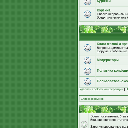
Курочки
Корзина
Свалка неправильных
бредятины,если она б
Книга жалоб и пр
Вопросы администрац
форуме, глобальные
Модераторы
Политика конфид
Пользовательско
Удалить cookies конференции
|
Н
Список форумов
Всего посетителей:
0
, из
Больше всего посетителе
Зарегистрированные поль