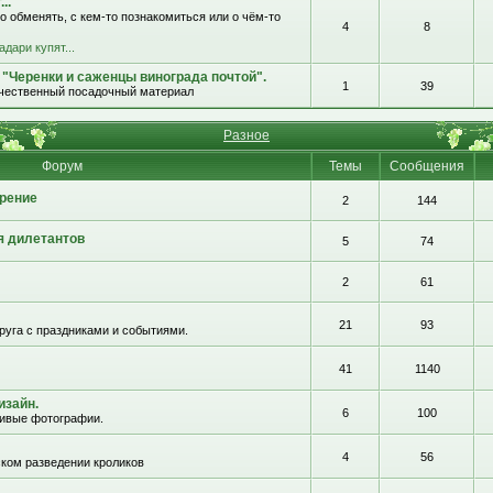
..
о обменять, с кем-то познакомиться или о чём-то
4
8
адари купят...
 "Черенки и саженцы винограда почтой".
1
39
ачественный посадочный материал
Разное
Форум
Темы
Сообщения
рение
2
144
я дилетантов
5
74
2
61
21
93
руга с праздниками и событиями.
41
1140
изайн.
6
100
сивые фотографии.
4
56
ком разведении кроликов