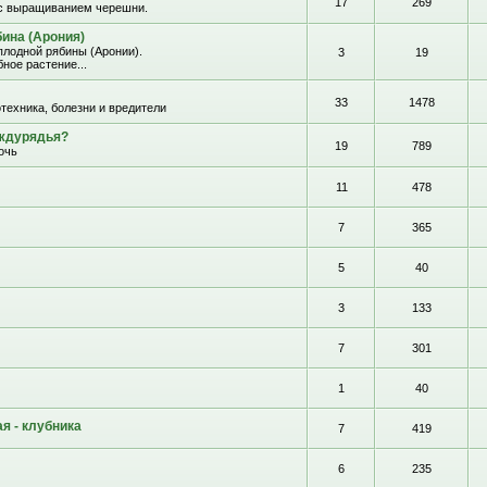
17
269
с выращиванием черешни.
ина (Арония)
лодной рябины (Аронии).
3
19
ное растение...
33
1478
отехника, болезни и вредители
еждурядья?
19
789
очь
11
478
7
365
5
40
3
133
7
301
1
40
я - клубника
7
419
6
235