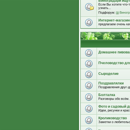
Виноградари ищут.
Если Вы хотите что-т
узнать...
Подфорум:
Виногр
Интернет-магазин
предлагаем очень к
Домашнее пивова
Пчеловодство дл
Сыроделие
Поздравлялки
Поздравления друг-д
Болталка
Разговоры обо всём.
Фото и садовый д
Идеи, рисунки и кра
Кролиководство
Заметки о любительс