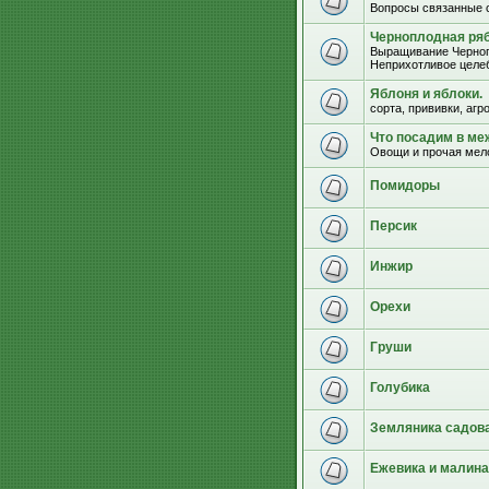
Вопросы связанные 
Черноплодная ряб
Выращивание Черноп
Неприхотливое целеб
Яблоня и яблоки.
сорта, прививки, агр
Что посадим в м
Овощи и прочая мел
Помидоры
Персик
Инжир
Орехи
Груши
Голубика
Земляника садова
Ежевика и малина