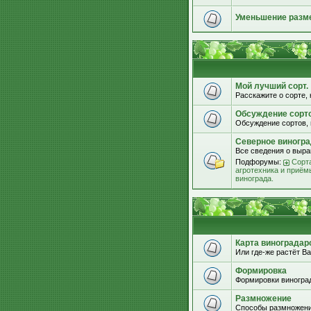
Уменьшение разм
Мой лучший сорт.
Расскажите о сорте, 
Обсуждение сорт
Обсуждение сортов, 
Северное виногра
Все сведения о выра
Подфорумы:
Сорта
агротехника и приём
винограда.
Карта виноградар
Или где-же растёт Ва
Формировка
Формировки виноград
Размножение
Способы размножени