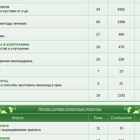
ником
34
9391
и кустами от и до
60
1996
 методы лечения.
27
460
им...
 и агротехника.
16
479
остав и улучшение.
20
228
рения виноградника.
о
7
23
епты
3
21
и способы заготовить виноград в прок.
18
1192
Другие садово-огородные культуры
Форум
Темы
Сообщения
хиса
11
15
с выращиванием арахиса.
решни