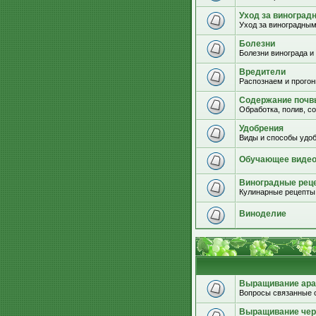
Уход за виноград
Уход за виноградным
Болезни
Болезни винограда и
Вредители
Распознаем и прогон
Содержание почвы
Обработка, полив, с
Удобрения
Виды и способы удоб
Обучающее виде
Виноградные рец
Кулинарные рецепты 
Виноделие
Выращивание ара
Вопросы связанные 
Выращивание че