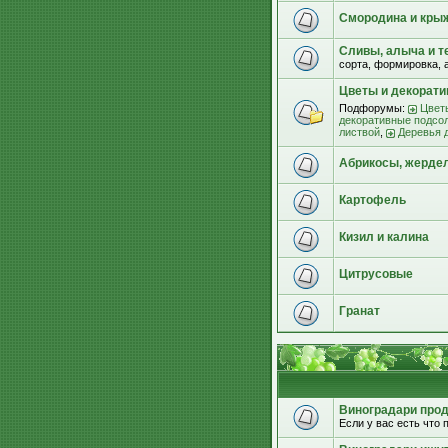
Смородина и кры
Сливы, алыча и т
сорта, формировка, 
Цветы и декорат
Подфорумы:
Цвет
декоративные подсо
листвой
,
Деревья 
Абрикосы, жерде
Картофель
Кизил и калина
Цитрусовые
Гранат
Виноградари прода
Если у вас есть что п