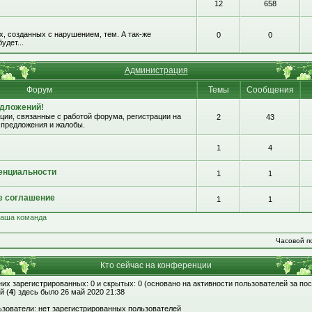
12
658
, созданных с нарушением, тем. А так-же
0
0
удет...
Администрация
Форум
Темы
Сообщения
едложений!
ии, связанные с работой форума, регистрации на
2
43
 предложения и жалобы.
1
4
енциальности
1
1
е соглашение
1
1
аша команда
Часовой по
Кто сейчас на конференции
 них зарегистрированных: 0 и скрытых: 0 (основано на активности пользователей за по
й (
4
) здесь было 26 май 2020 21:38
зователи: нет зарегистрированных пользователей