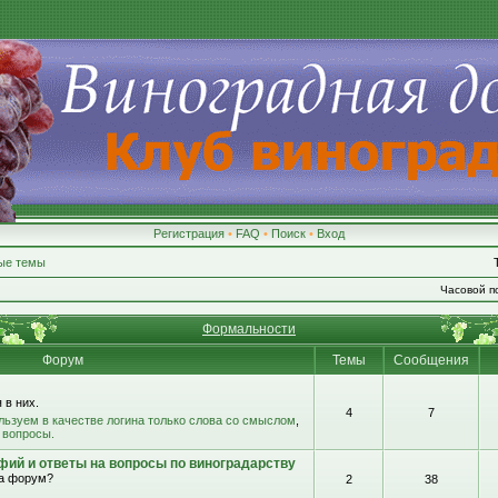
Регистрация
•
FAQ
•
Поиск
•
Вход
ые темы
Часовой по
Формальности
Форум
Темы
Сообщения
 в них.
4
7
льзуем в качестве логина только слова со смыслом
,
 вопросы.
фий и ответы на вопросы по виноградарству
на форум?
2
38