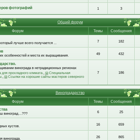
еров фотографий
1
3
Общий форум
Форум
Темы
Сообщения
7
182
который лучше всего получается ...
ов
49
432
их особенностей и места их выращивания.
дарство.
щивании винограда в нетрадиционных регионах
7
186
 для прохладного климата.
,
Специальная
ы.
,
Ссылки на хорошие сайты мастеров северного
Виноградарство
Форум
Темы
Сообщения
ства
6
25
ш виноград....???
16
659
ных кустов.
26
865
я винограда.