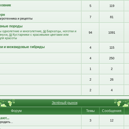
жовник
5
119
ерн
7
81
агротехника и рецепты
ивные породы
ы однолетние и многолетние
,
Бархатцы, ноготки и
94
1091
лнухи
,
Кустарники с красивыми цветами или
для красоты
ли и межвидовые гибриды
4
115
4
250
1
2
2
26
2
4
Зелёный рынок
Форум
Темы
Сообщения
ют...
3
12
родать...