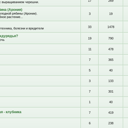
17
269
с выращиванием черешни.
ина (Арония)
лодной рябины (Аронии).
3
19
ное растение...
33
1478
отехника, болезни и вредители
еждурядья?
19
790
очь
11
478
7
365
5
40
3
133
7
301
1
40
я - клубника
7
419
6
238