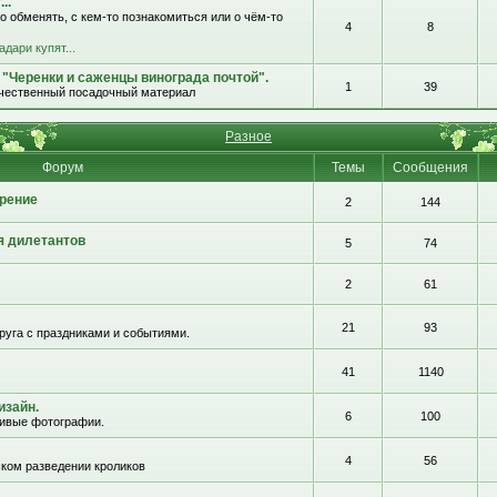
..
о обменять, с кем-то познакомиться или о чём-то
4
8
адари купят...
 "Черенки и саженцы винограда почтой".
1
39
ачественный посадочный материал
Разное
Форум
Темы
Сообщения
рение
2
144
я дилетантов
5
74
2
61
21
93
руга с праздниками и событиями.
41
1140
изайн.
6
100
сивые фотографии.
4
56
ком разведении кроликов