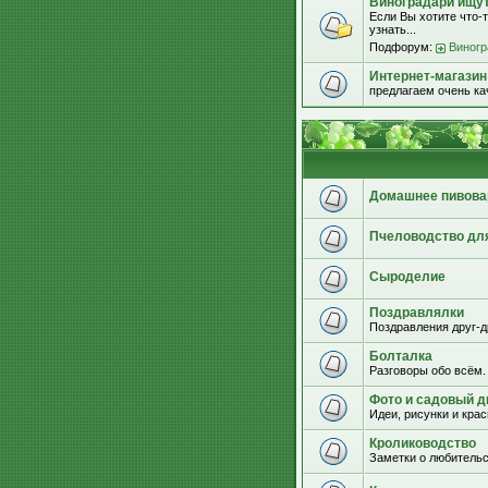
Виноградари ищут.
Если Вы хотите что-т
узнать...
Подфорум:
Виногр
Интернет-магазин
предлагаем очень к
Домашнее пивова
Пчеловодство дл
Сыроделие
Поздравлялки
Поздравления друг-д
Болталка
Разговоры обо всём.
Фото и садовый д
Идеи, рисунки и кра
Кролиководство
Заметки о любительс