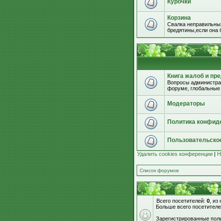
Курочки
Корзина
Свалка неправильных
бредятины,если она б
Книга жалоб и пр
Вопросы администрац
форуме, глобальные
Модераторы
Политика конфид
Пользовательско
Удалить cookies конференции
|
Н
Список форумов
Всего посетителей:
0
, из
Больше всего посетителе
Зарегистрированные поль