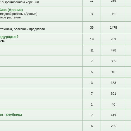
17
269
с выращиванием черешни.
ина (Арония)
лодной рябины (Аронии).
3
19
ное растение...
33
1478
отехника, болезни и вредители
еждурядья?
19
789
очь
11
478
7
365
5
40
3
133
7
301
1
40
я - клубника
7
419
6
235