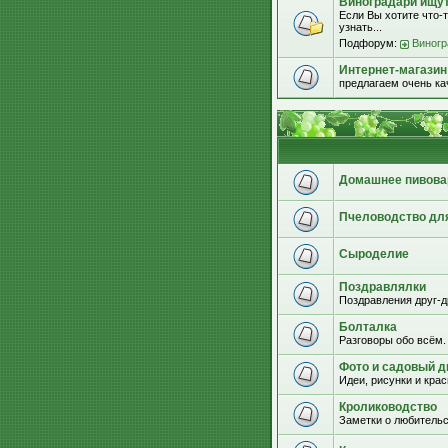
Виноградари ищут.
Если Вы хотите что-т
узнать...
Подфорум:
Виногр
Интернет-магазин
предлагаем очень к
Домашнее пивова
Пчеловодство дл
Сыроделие
Поздравлялки
Поздравления друг-д
Болталка
Разговоры обо всём.
Фото и садовый д
Идеи, рисунки и кра
Кролиководство
Заметки о любительс