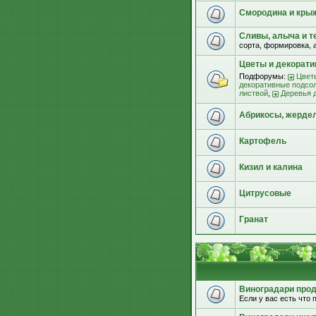
Смородина и кры
Сливы, алыча и т
сорта, формировка, 
Цветы и декорат
Подфорумы:
Цвет
декоративные подсо
листвой
,
Деревья 
Абрикосы, жерде
Картофель
Кизил и калина
Цитрусовые
Гранат
Виноградари прода
Если у вас есть что п