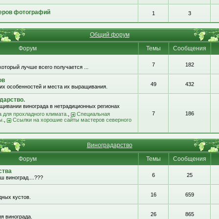
еров фотографий
1
3
Общий форум
Форум
Темы
Сообщения
7
182
который лучше всего получается ...
ов
49
432
их особенностей и места их выращивания.
дарство.
щивании винограда в нетрадиционных регионах
7
186
 для прохладного климата.
,
Специальная
ы.
,
Ссылки на хорошие сайты мастеров северного
Виноградарство
Форум
Темы
Сообщения
ства
6
25
ш виноград....???
16
659
ных кустов.
26
865
я винограда.