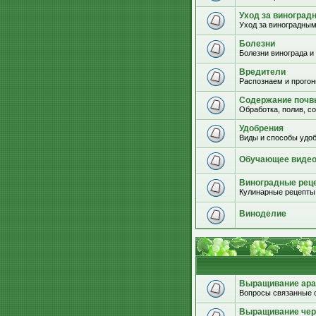
Уход за виноград
Уход за виноградным
Болезни
Болезни винограда и
Вредители
Распознаем и прогон
Содержание почвы
Обработка, полив, с
Удобрения
Виды и способы удоб
Обучающее виде
Виноградные рец
Кулинарные рецепты 
Виноделие
Выращивание ара
Вопросы связанные 
Выращивание че