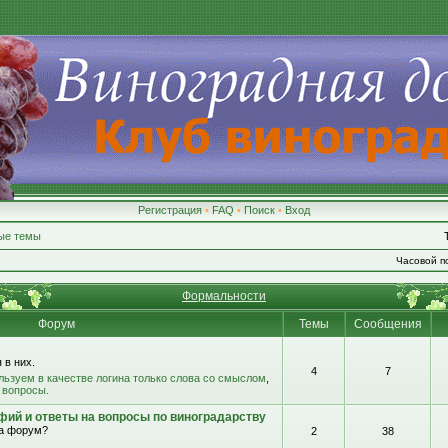
Регистрация
•
FAQ
•
Поиск
•
Вход
ые темы
Часовой по
Формальности
Форум
Темы
Сообщения
 в них.
4
7
льзуем в качестве логина только слова со смыслом
,
 вопросы.
фий и ответы на вопросы по виноградарству
на форум?
2
38