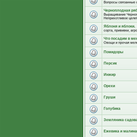
Вопросы связанные 
Черноплодная ряб
Выращивание Черноп
Неприхотливое целеб
Яблоня и яблоки.
сорта, прививки, агр
Что посадим в м
Овощи и прочая мел
Помидоры
Персик
Инжир
Орехи
Груши
Голубика
Земляника садова
Ежевика и малина