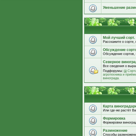
Уменьшение разм
Мой лучший сорт.
Расскажите о сорте, 
Обсуждение сорт
Обсуждение сортов, 
Северное виногра
Все сведения о выра
Подфорумы:
Сорта
агротехника и приём
винограда.
Карта виноградар
Или где-же растёт Ва
Формировка
Формировки виноград
Размножение
Способы размножени