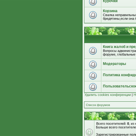
Курочки
Корзина
Свалка неправильных
бредятины,если она б
Книга жалоб и пр
Вопросы администрац
форуме, глобальные
Модераторы
Политика конфид
Пользовательско
Удалить cookies конференции
|
Н
Список форумов
Всего посетителей:
0
, из
Больше всего посетителе
Зарегистрированные поль