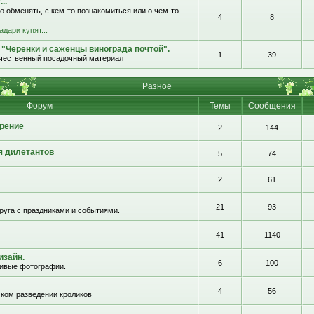
..
о обменять, с кем-то познакомиться или о чём-то
4
8
адари купят...
 "Черенки и саженцы винограда почтой".
1
39
ачественный посадочный материал
Разное
Форум
Темы
Сообщения
рение
2
144
я дилетантов
5
74
2
61
21
93
руга с праздниками и событиями.
41
1140
изайн.
6
100
сивые фотографии.
4
56
ком разведении кроликов