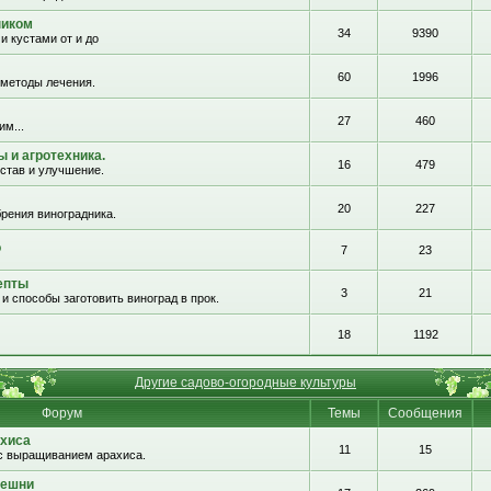
ником
34
9390
и кустами от и до
60
1996
 методы лечения.
27
460
им...
 и агротехника.
16
479
остав и улучшение.
20
227
рения виноградника.
о
7
23
епты
3
21
и способы заготовить виноград в прок.
18
1192
Другие садово-огородные культуры
Форум
Темы
Сообщения
хиса
11
15
с выращиванием арахиса.
решни