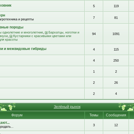
жовник
5
119
ерн
7
81
агротехника и рецепты
ивные породы
ы однолетние и многолетние
,
Бархатцы, ноготки и
94
1091
лнухи
,
Кустарники с красивыми цветами или
для красоты
ли и межвидовые гибриды
4
115
4
250
1
2
2
26
2
4
Зелёный рынок
Форум
Темы
Сообщения
ют...
3
12
родать...