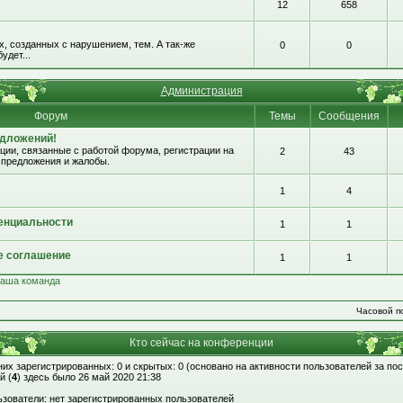
12
658
, созданных с нарушением, тем. А так-же
0
0
удет...
Администрация
Форум
Темы
Сообщения
едложений!
ии, связанные с работой форума, регистрации на
2
43
 предложения и жалобы.
1
4
енциальности
1
1
е соглашение
1
1
аша команда
Часовой по
Кто сейчас на конференции
 них зарегистрированных: 0 и скрытых: 0 (основано на активности пользователей за по
й (
4
) здесь было 26 май 2020 21:38
зователи: нет зарегистрированных пользователей