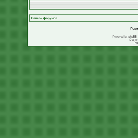
Список форумов
Пере
Powered by
phpBB
Desig
Ру