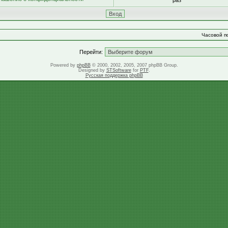
раз
Часовой по
Перейти:
Powered by
phpBB
© 2000, 2002, 2005, 2007 phpBB Group.
Designed by
STSoftware
for
PTF
.
Русская поддержка phpBB