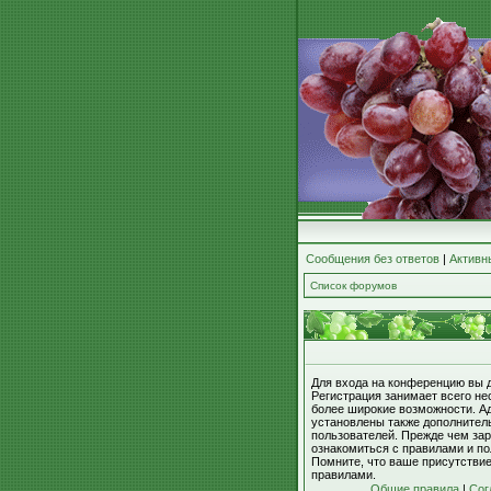
Сообщения без ответов
|
Активн
Список форумов
Для входа на конференцию вы 
Регистрация занимает всего не
более широкие возможности. А
установлены также дополнител
пользователей. Прежде чем зар
ознакомиться с правилами и по
Помните, что ваше присутстви
правилами.
Общие правила
|
Сог