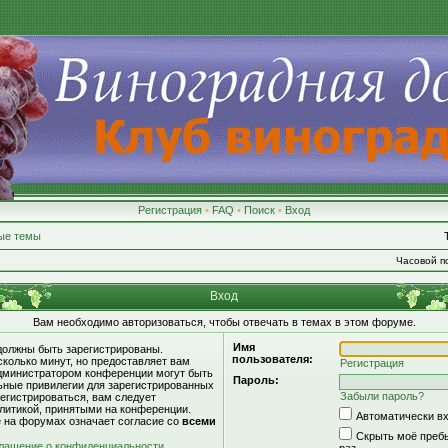
Регистрация
•
FAQ
•
Поиск
•
Вход
ые темы
Часовой по
Вход
Вам необходимо авторизоваться, чтобы отвечать в темах в этом форуме.
Имя
должны быть зарегистрированы.
пользователя:
сколько минут, но предоставляет вам
Регистрация
дминистратором конференции могут быть
Пароль:
ьные привилегии для зарегистрированных
Забыли пароль?
егистрироваться, вам следует
литикой, принятыми на конференции.
Автоматически в
е на форумах означает согласие со
всеми
Скрыть моё пребы
лашение о конфиденциальности