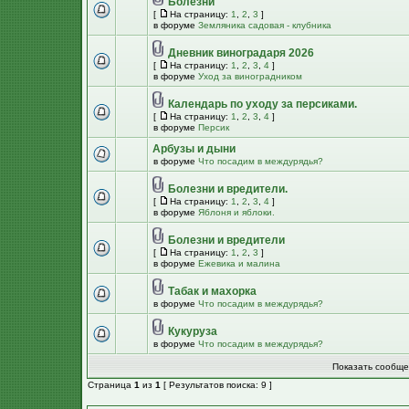
Болезни
[
На страницу:
1
,
2
,
3
]
в форуме
Земляника садовая - клубника
Дневник виноградаря 2026
[
На страницу:
1
,
2
,
3
,
4
]
в форуме
Уход за виноградником
Календарь по уходу за персиками.
[
На страницу:
1
,
2
,
3
,
4
]
в форуме
Персик
Арбузы и дыни
в форуме
Что посадим в междурядья?
Болезни и вредители.
[
На страницу:
1
,
2
,
3
,
4
]
в форуме
Яблоня и яблоки.
Болезни и вредители
[
На страницу:
1
,
2
,
3
]
в форуме
Ежевика и малина
Табак и махорка
в форуме
Что посадим в междурядья?
Кукуруза
в форуме
Что посадим в междурядья?
Показать сообще
Страница
1
из
1
[ Результатов поиска: 9 ]