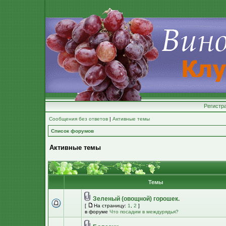
Регистр
Сообщения без ответов
|
Активные темы
Список форумов
Активные темы
Темы
Зеленый (овощной) горошек.
[
На страницу:
1
,
2
]
в форуме
Что посадим в междурядья?