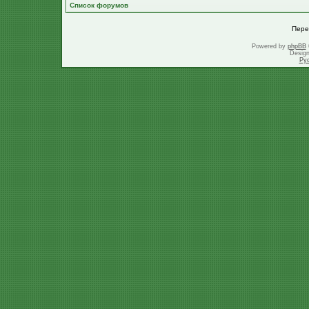
Список форумов
Пере
Powered by
phpBB
Desig
Ру