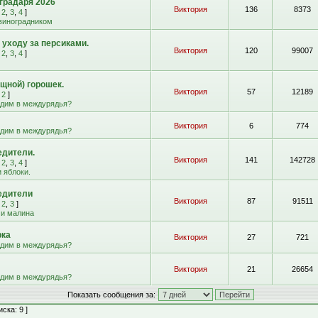
градаря 2026
Виктория
136
8373
,
2
,
3
,
4
]
 виноградником
 уходу за персиками.
Виктория
120
99007
,
2
,
3
,
4
]
щной) горошек.
Виктория
57
12189
,
2
]
адим в междурядья?
Виктория
6
774
адим в междурядья?
едители.
Виктория
141
142728
,
2
,
3
,
4
]
 яблоки.
едители
Виктория
87
91511
,
2
,
3
]
 и малина
рка
Виктория
27
721
адим в междурядья?
Виктория
21
26654
адим в междурядья?
Показать сообщения за:
ска: 9 ]