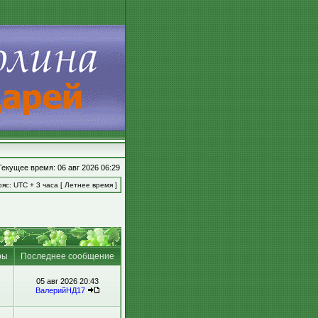
Текущее время: 06 авг 2026 06:29
яс: UTC + 3 часа [ Летнее время ]
ры
Последнее сообщение
05 авг 2026 20:43
ВалерийНД17