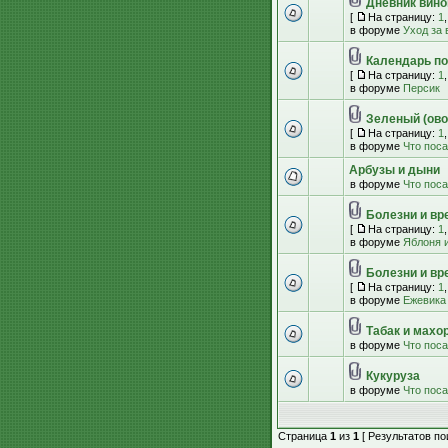
Дневник вино
[
На страницу:
1
в форуме
Уход за
Календарь по
[
На страницу:
1
в форуме
Персик
Зеленый (ово
[
На страницу:
1
в форуме
Что пос
Арбузы и дыни
в форуме
Что пос
Болезни и вр
[
На страницу:
1
в форуме
Яблоня и
Болезни и вр
[
На страницу:
1
в форуме
Ежевика
Табак и махо
в форуме
Что пос
Кукуруза
в форуме
Что пос
Страница
1
из
1
[ Результатов пои