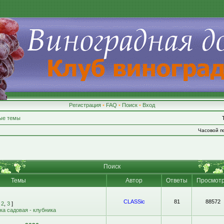
Регистрация
•
FAQ
•
Поиск
•
Вход
ые темы
Часовой по
Поиск
Темы
Автор
Ответы
Просмот
CLASSic
81
88572
,
2
,
3
]
а садовая - клубника