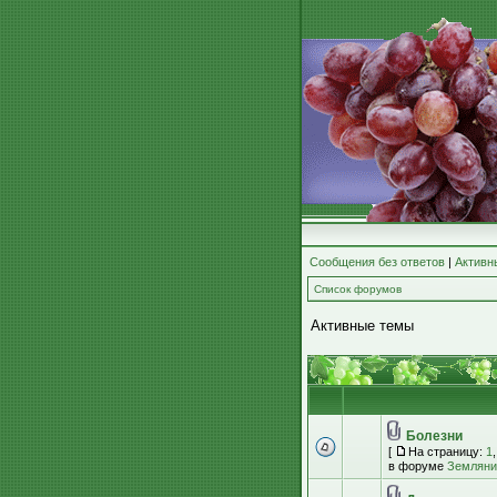
Сообщения без ответов
|
Активн
Список форумов
Активные темы
Болезни
[
На страницу:
1
в форуме
Земляник