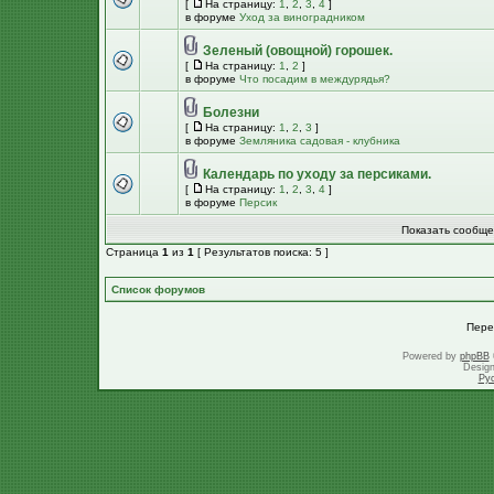
[
На страницу:
1
,
2
,
3
,
4
]
в форуме
Уход за виноградником
Зеленый (овощной) горошек.
[
На страницу:
1
,
2
]
в форуме
Что посадим в междурядья?
Болезни
[
На страницу:
1
,
2
,
3
]
в форуме
Земляника садовая - клубника
Календарь по уходу за персиками.
[
На страницу:
1
,
2
,
3
,
4
]
в форуме
Персик
Показать сообще
Страница
1
из
1
[ Результатов поиска: 5 ]
Список форумов
Пере
Powered by
phpBB
Desig
Ру