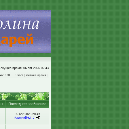
Текущее время: 06 авг 2026 02:43
яс: UTC + 3 часа [ Летнее время ]
ры
Последнее сообщение
05 авг 2026 20:43
ВалерийНД17