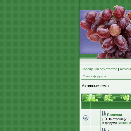
Сообщения без ответов
|
Активн
Список форумов
Активные темы
Болезни
[
На страницу:
1
в форуме
Земляник