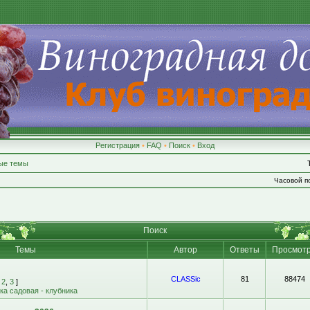
Регистрация
•
FAQ
•
Поиск
•
Вход
ые темы
Часовой по
Поиск
Темы
Автор
Ответы
Просмот
CLASSic
81
88474
,
2
,
3
]
а садовая - клубника