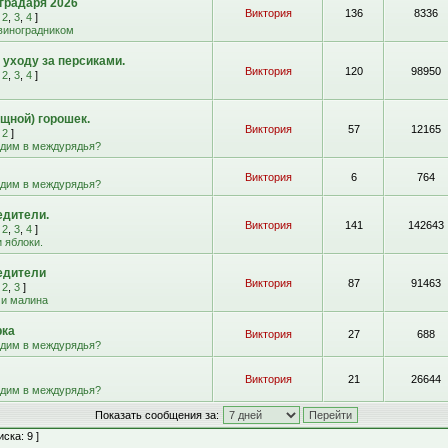
градаря 2026
Виктория
136
8336
,
2
,
3
,
4
]
 виноградником
 уходу за персиками.
Виктория
120
98950
,
2
,
3
,
4
]
щной) горошек.
Виктория
57
12165
,
2
]
адим в междурядья?
Виктория
6
764
адим в междурядья?
едители.
Виктория
141
142643
,
2
,
3
,
4
]
 яблоки.
едители
Виктория
87
91463
,
2
,
3
]
 и малина
рка
Виктория
27
688
адим в междурядья?
Виктория
21
26644
адим в междурядья?
Показать сообщения за:
ска: 9 ]