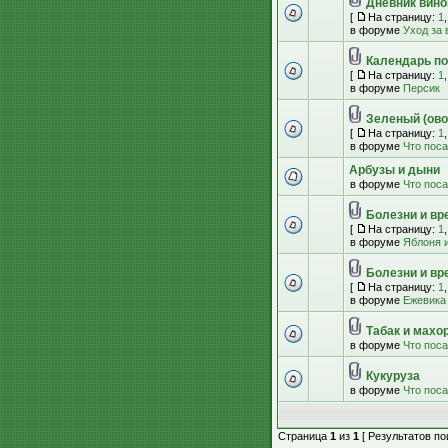
Дневник вино
[
На страницу:
1
в форуме
Уход за
Календарь по
[
На страницу:
1
в форуме
Персик
Зеленый (ово
[
На страницу:
1
в форуме
Что пос
Арбузы и дыни
в форуме
Что пос
Болезни и вр
[
На страницу:
1
в форуме
Яблоня и
Болезни и вр
[
На страницу:
1
в форуме
Ежевика
Табак и махо
в форуме
Что пос
Кукуруза
в форуме
Что пос
Страница
1
из
1
[ Результатов пои