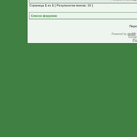
Страница
1
из
1
[ Результатов поиска: 10 ]
Список форумов
Пере
Powered by
phpBB
Desig
Ру