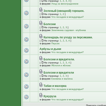
[
На страницу:
1
,
2
,
3
,
4
]
в форуме
Уход за виноградником
Зеленый (овощной) горошек.
[
На страницу:
1
,
2
]
в форуме
Что посадим в междурядья?
Болезни
[
На страницу:
1
,
2
,
3
]
в форуме
Земляника садовая - клубника
Календарь по уходу за персиками.
[
На страницу:
1
,
2
,
3
,
4
]
в форуме
Персик
Арбузы и дыни
в форуме
Что посадим в междурядья?
Болезни и вредители.
[
На страницу:
1
,
2
,
3
,
4
]
в форуме
Яблоня и яблоки.
Болезни и вредители
[
На страницу:
1
,
2
,
3
]
в форуме
Ежевика и малина
Табак и махорка
в форуме
Что посадим в междурядья?
Кукуруза
в форуме
Что посадим в междурядья?
Показать сообще