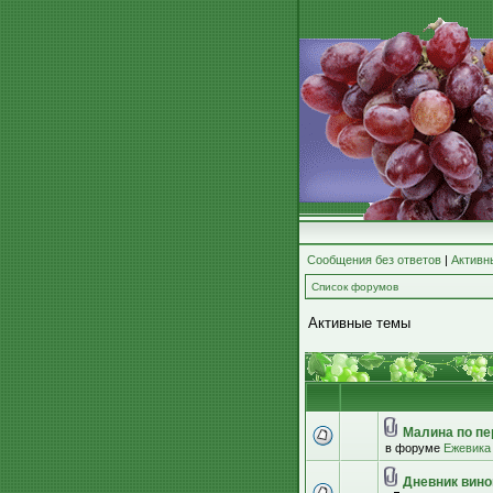
Сообщения без ответов
|
Активн
Список форумов
Активные темы
Малина по пе
в форуме
Ежевика
Дневник вино