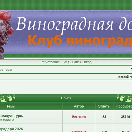
Регистрация
•
FAQ
•
Поиск
•
Вход
ые темы
Часовой по
Поиск
Темы
Автор
Ответы
Просмот
рмакультуре.
Виктория
33
35146
 и малина
градаря 2026