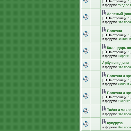
[
На страницу:
1
в форуме
Уход за
Зеленый (ово
[
На страницу:
1
в форуме
Что пос
Болезни
[
На страницу:
1
в форуме
Земляник
Календарь по
[
На страницу:
1
в форуме
Персик
Арбузы и дыни
в форуме
Что пос
Болезни и вр
[
На страницу:
1
в форуме
Яблоня и
Болезни и вр
[
На страницу:
1
в форуме
Ежевика
Табак и махо
в форуме
Что пос
Кукуруза
в форуме
Что пос