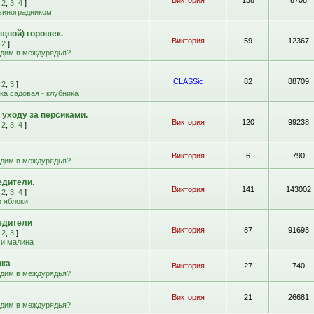
Виктория
138
8708
,
2
,
3
,
4
]
 виноградником
щной) горошек.
Виктория
59
12367
,
2
]
адим в междурядья?
CLASSic
82
88709
,
2
,
3
]
а садовая - клубника
 уходу за персиками.
Виктория
120
99238
,
2
,
3
,
4
]
Виктория
6
790
адим в междурядья?
едители.
Виктория
141
143002
,
2
,
3
,
4
]
 яблоки.
едители
Виктория
87
91693
,
2
,
3
]
 и малина
рка
Виктория
27
740
адим в междурядья?
Виктория
21
26681
адим в междурядья?