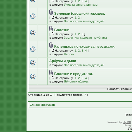
[
На страницу:
1
,
2
,
3
,
4
]
в форуме
Уход за виноградником
Зеленый (овощной) горошек.
[
На страницу:
1
,
2
]
в форуме
Что посадим в междурядья?
Болезни
[
На страницу:
1
,
2
,
3
]
в форуме
Земляника садовая - клубника
Календарь по уходу за персиками.
[
На страницу:
1
,
2
,
3
,
4
]
в форуме
Персик
Арбузы и дыни
в форуме
Что посадим в междурядья?
Болезни и вредители.
[
На страницу:
1
,
2
,
3
,
4
]
в форуме
Яблоня и яблоки.
Показать сообще
Страница
1
из
1
[ Результатов поиска: 7 ]
Список форумов
Пере
Powered by
phpBB
Desig
Ру