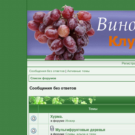
Регистр
Сообщения без ответов
|
Активные темы
Список форумов
Сообщения без ответов
Темы
Хурма.
в форуме
Инжир
Мультифруктовые деревья
в форуме
Сливы, алыча и терн