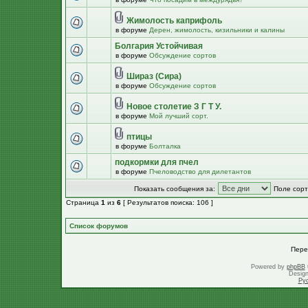
Жимолость каприфоль
в форуме
Дерен, жимолость, кизильники и калины
Болгария Устойчивая
в форуме
Обсуждение сортов
Шираз (Сира)
в форуме
Обсуждение сортов
Новое столетие З Г Т У.
в форуме
Мой лучший сорт.
птицы
в форуме
Болталка
подкормки для пчел
в форуме
Пчеловодство для дилетантов
Показать сообщения за:
Поле сорт
Страница
1
из
6
[ Результатов поиска: 106 ]
Список форумов
Пере
Powered by
phpBB
Desig
Ру