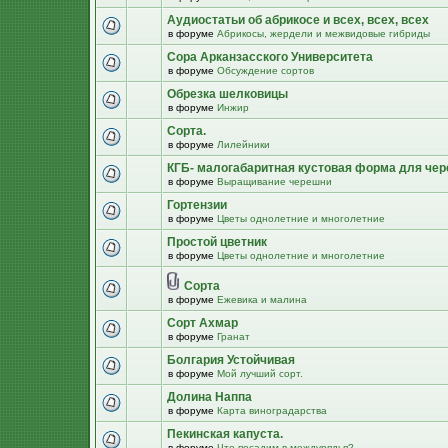
Аудиостатьи об абрикосе и всех, всех, всех
в форуме
Абрикосы, жердели и межвидовые гибриды
Сора Арканзасского Университета
в форуме
Обсуждение сортов
Обрезка шелковицы
в форуме
Инжир
Сорта.
в форуме
Лилейники
КГБ- малогабаритная кустовая форма для че
в форуме
Выращивание черешни
Гортензии
в форуме
Цветы однолетние и многолетние
Простой цветник
в форуме
Цветы однолетние и многолетние
Сорта
в форуме
Ежевика и малина
Сорт Ахмар
в форуме
Гранат
Болгария Устойчивая
в форуме
Мой лучший сорт.
Долина Наппа
в форуме
Карта виноградарства
Пекинская капуста.
в форуме
Что посадим в междурядья?