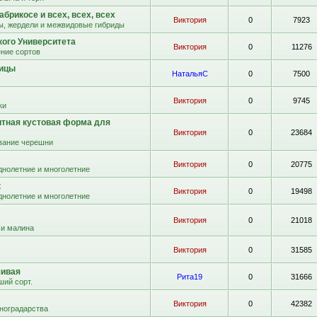
абрикосе и всех, всех, всех
Виктория
0
7923
ы, жердели и межвидовые гибриды
кого Университета
Виктория
0
11276
ние сортов
вицы
НатальяС
0
7500
Виктория
0
9745
ки
итная кустовая форма для
Виктория
0
23684
ание черешни
Виктория
0
20775
днолетние и многолетние
к
Виктория
0
19498
днолетние и многолетние
Виктория
0
21018
 и малина
Виктория
0
31585
чивая
Рита19
0
31666
ший сорт.
Виктория
0
42382
иноградарства