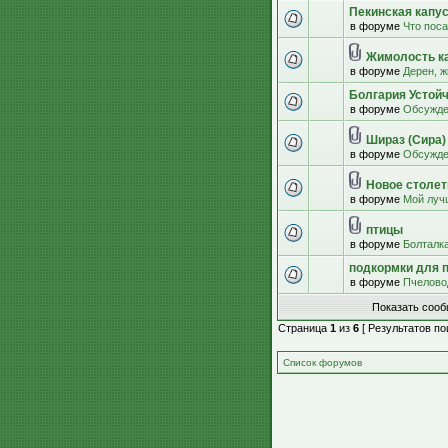
Пекинская капус
в форуме
Что пос
Жимолость к
в форуме
Дерен, ж
Болгария Устой
в форуме
Обсужде
Шираз (Сира)
в форуме
Обсужде
Новое столети
в форуме
Мой луч
птицы
в форуме
Болталк
подкормки для 
в форуме
Пчелово
Показать сооб
Страница
1
из
6
[ Результатов пои
Список форумов