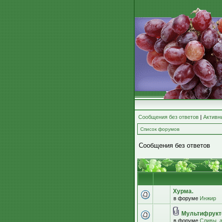
Сообщения без ответов
|
Активн
Список форумов
Сообщения без ответов
Хурма.
в форуме
Инжир
Мультифрукт
в форуме
Сливы, 