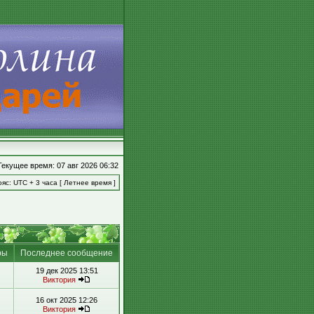
Текущее время: 07 авг 2026 06:32
яс: UTC + 3 часа [ Летнее время ]
ры
Последнее сообщение
19 дек 2025 13:51
Виктория
16 окт 2025 12:26
Виктория