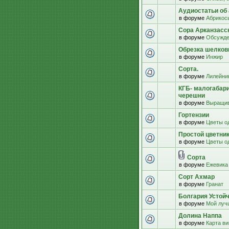
Аудиостатьи об 
в форуме
Абрикос
Сора Арканзасс
в форуме
Обсужде
Обрезка шелко
в форуме
Инжир
Сорта.
в форуме
Лилейни
КГБ- малогабар
черешни
в форуме
Выращив
Гортензии
в форуме
Цветы о
Простой цветни
в форуме
Цветы о
Сорта
в форуме
Ежевика
Сорт Ахмар
в форуме
Гранат
Болгария Устой
в форуме
Мой луч
Долина Наппа
в форуме
Карта в