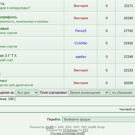
та.
Виктория
0
21171
адим в междурядья?
априфоль
Виктория
0
20190
имолость, кизильники и калины
чивая
Рита19
0
27702
ние сортов
CLASSic
0
21916
ние сортов
е З Г Т У.
карбаз
0
27249
ший сорт.
Виктория
0
22133
а
пчел
Виктория
0
20226
дство для дилетантов
щения за:
Поле сортировки:
ска: 106 ]
Часовой по
Перейти:
Powered by
phpBB
© 2000, 2002, 2005, 2007 phpBB Group.
Designed by
STSoftware
for
PTF
.
Русская поддержка phpBB