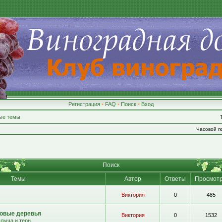
Регистрация
•
FAQ
•
Поиск
•
Вход
ые темы
Часовой по
Поиск
Темы
Автор
Ответы
Просмот
Виктория
0
485
овые деревья
Виктория
0
1532
алыча и терн