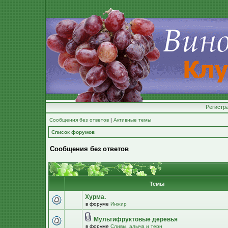
Регистр
Сообщения без ответов
|
Активные темы
Список форумов
Сообщения без ответов
Темы
Хурма.
в форуме
Инжир
Мультифруктовые деревья
в форуме
Сливы, алыча и терн