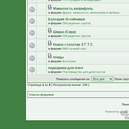
Жимолость каприфоль
в форуме
Дерен, жимолость, кизильники и калины
Болгария Устойчивая
в форуме
Обсуждение сортов
Шираз (Сира)
в форуме
Обсуждение сортов
Новое столетие З Г Т У.
в форуме
Мой лучший сорт.
птицы
в форуме
Болталка
подкормки для пчел
в форуме
Пчеловодство для дилетантов
Показать сообщения за:
Поле сорт
Страница
1
из
6
[ Результатов поиска: 106 ]
Список форумов
Пере
Powered by
phpBB
Desig
Ру