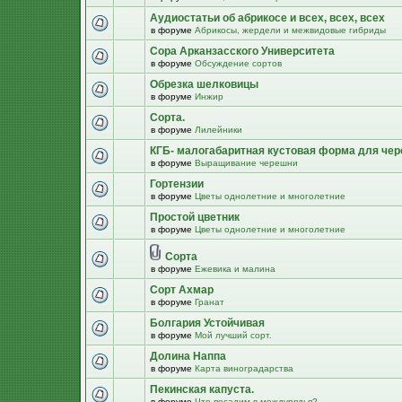
Аудиостатьи об абрикосе и всех, всех, всех
в форуме
Абрикосы, жердели и межвидовые гибриды
Сора Арканзасского Университета
в форуме
Обсуждение сортов
Обрезка шелковицы
в форуме
Инжир
Сорта.
в форуме
Лилейники
КГБ- малогабаритная кустовая форма для че
в форуме
Выращивание черешни
Гортензии
в форуме
Цветы однолетние и многолетние
Простой цветник
в форуме
Цветы однолетние и многолетние
Сорта
в форуме
Ежевика и малина
Сорт Ахмар
в форуме
Гранат
Болгария Устойчивая
в форуме
Мой лучший сорт.
Долина Наппа
в форуме
Карта виноградарства
Пекинская капуста.
в форуме
Что посадим в междурядья?