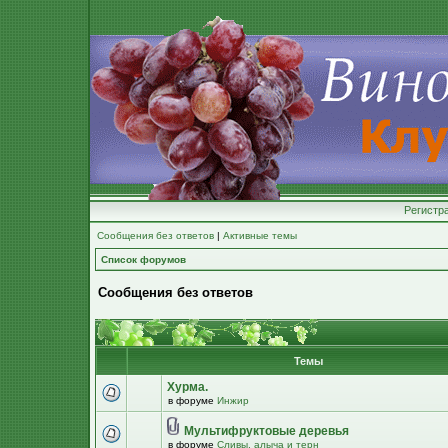
Регистр
Сообщения без ответов
|
Активные темы
Список форумов
Сообщения без ответов
Темы
Хурма.
в форуме
Инжир
Мультифруктовые деревья
в форуме
Сливы, алыча и терн