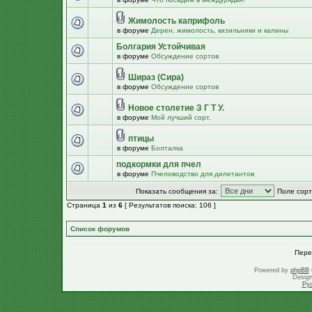
Жимолость каприфоль
в форуме
Дерен, жимолость, кизильники и калины
Болгария Устойчивая
в форуме
Обсуждение сортов
Шираз (Сира)
в форуме
Обсуждение сортов
Новое столетие З Г Т У.
в форуме
Мой лучший сорт.
птицы
в форуме
Болталка
подкормки для пчел
в форуме
Пчеловодство для дилетантов
Показать сообщения за:
Поле сорт
Страница
1
из
6
[ Результатов поиска: 106 ]
Список форумов
Пере
Powered by
phpBB
Desig
Ру