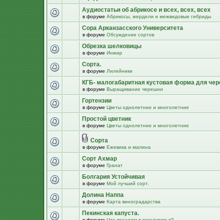
Аудиостатьи об абрикосе и всех, всех, всех
в форуме
Абрикосы, жердели и межвидовые гибриды
Сора Арканзасского Университета
в форуме
Обсуждение сортов
Обрезка шелковицы
в форуме
Инжир
Сорта.
в форуме
Лилейники
КГБ- малогабаритная кустовая форма для че
в форуме
Выращивание черешни
Гортензии
в форуме
Цветы однолетние и многолетние
Простой цветник
в форуме
Цветы однолетние и многолетние
Сорта
в форуме
Ежевика и малина
Сорт Ахмар
в форуме
Гранат
Болгария Устойчивая
в форуме
Мой лучший сорт.
Долина Наппа
в форуме
Карта виноградарства
Пекинская капуста.
в форуме
Что посадим в междурядья?