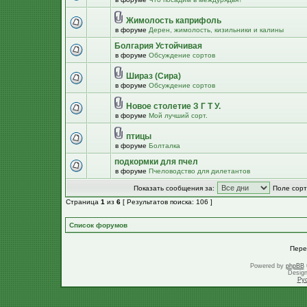
Жимолость каприфоль
в форуме
Дерен, жимолость, кизильники и калины
Болгария Устойчивая
в форуме
Обсуждение сортов
Шираз (Сира)
в форуме
Обсуждение сортов
Новое столетие З Г Т У.
в форуме
Мой лучший сорт.
птицы
в форуме
Болталка
подкормки для пчел
в форуме
Пчеловодство для дилетантов
Показать сообщения за:
Поле сорт
Страница
1
из
6
[ Результатов поиска: 106 ]
Список форумов
Пере
Powered by
phpBB
Desig
Ру