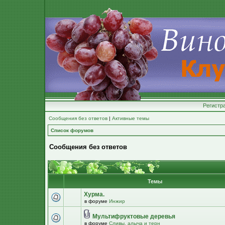
Регистр
Сообщения без ответов
|
Активные темы
Список форумов
Сообщения без ответов
Темы
Хурма.
в форуме
Инжир
Мультифруктовые деревья
в форуме
Сливы, алыча и терн