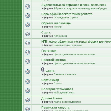
Аудиостатьи об абрикосе и всех, всех, всех
в форуме
Абрикосы, жердели и межвидовые гибриды
Сора Арканзасского Университета
в форуме
Обсуждение сортов
Обрезка шелковицы
в форуме
Инжир
Сорта.
в форуме
Лилейники
КГБ- малогабаритная кустовая форма для че
в форуме
Выращивание черешни
Гортензии
в форуме
Цветы однолетние и многолетние
Простой цветник
в форуме
Цветы однолетние и многолетние
Сорта
в форуме
Ежевика и малина
Сорт Ахмар
в форуме
Гранат
Болгария Устойчивая
в форуме
Мой лучший сорт.
Долина Наппа
в форуме
Карта виноградарства
Пекинская капуста.
в форуме
Что посадим в междурядья?