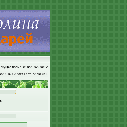
Текущее время: 08 авг 2026 00:22
яс: UTC + 3 часа [ Летнее время ]
ов