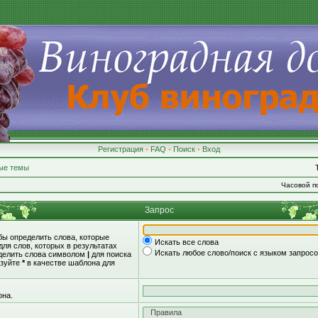
Регистрация
•
FAQ
•
Поиск
•
Вход
ые темы
Часовой по
Запрос
обы определить слова, которые
Искать все слова
для слов, которых в результатах
Искать любое слово/поиск с языком запрос
зделить слова символом
|
для поиска
ьзуйте
*
в качестве шаблона для
она.