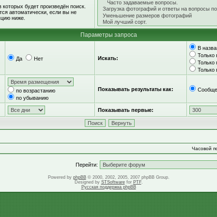
 которых будет произведён поиск.
ся автоматически, если вы не
цию ниже.
Параметры запроса
В назва
Только 
Искать:
Да
Нет
Только
Только
Показывать результаты как:
Сообще
по возрастанию
по убыванию
Показывать первые:
Часовой по
Перейти:
Powered by
phpBB
© 2000, 2002, 2005, 2007 phpBB Group.
Designed by
STSoftware
for
PTF
.
Русская поддержка phpBB