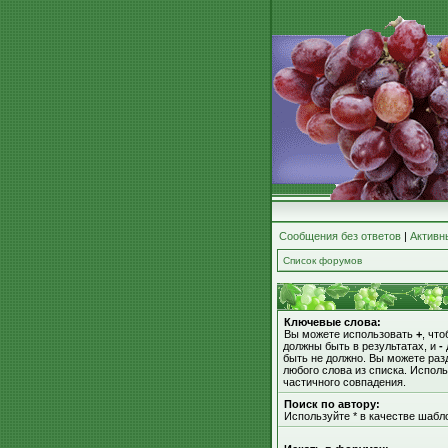
Сообщения без ответов
|
Активн
Список форумов
Ключевые слова:
Вы можете использовать
+
, чт
должны быть в результатах, и
-
быть не должно. Вы можете ра
любого слова из списка. Испол
частичного совпадения.
Поиск по автору:
Используйте * в качестве шабл