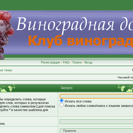
Регистрация
•
FAQ
•
Поиск
•
Вход
ые темы
Часовой по
Запрос
обы определить слова, которые
Искать все слова
для слов, которых в результатах
Искать любое слово/поиск с языком запрос
зделить слова символом
|
для поиска
ьзуйте
*
в качестве шаблона для
она.