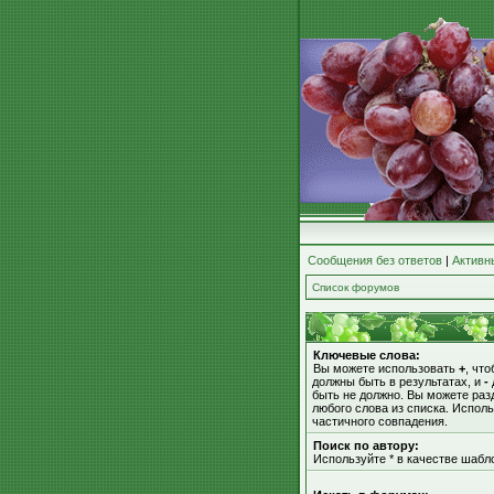
Сообщения без ответов
|
Активн
Список форумов
Ключевые слова:
Вы можете использовать
+
, чт
должны быть в результатах, и
-
быть не должно. Вы можете ра
любого слова из списка. Испол
частичного совпадения.
Поиск по автору:
Используйте * в качестве шабл