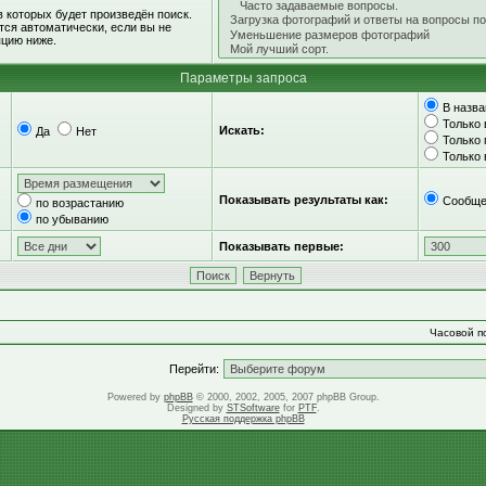
 которых будет произведён поиск.
ся автоматически, если вы не
цию ниже.
Параметры запроса
В назва
Только 
Искать:
Да
Нет
Только
Только
Показывать результаты как:
Сообще
по возрастанию
по убыванию
Показывать первые:
Часовой по
Перейти:
Powered by
phpBB
© 2000, 2002, 2005, 2007 phpBB Group.
Designed by
STSoftware
for
PTF
.
Русская поддержка phpBB