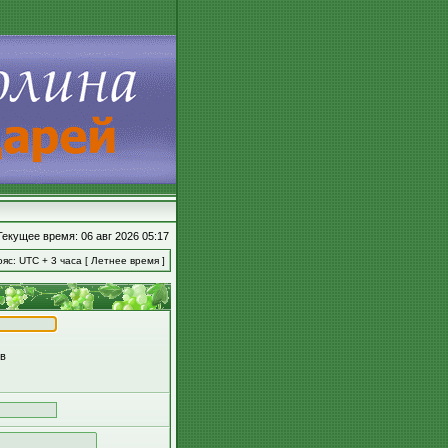
Текущее время: 06 авг 2026 05:17
яс: UTC + 3 часа [ Летнее время ]
ов