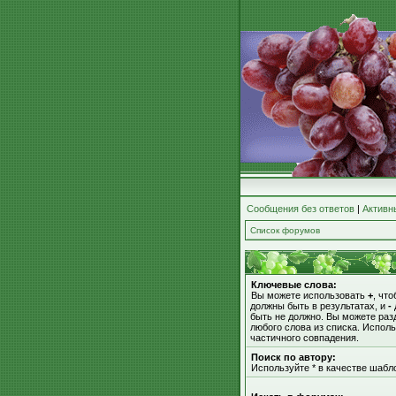
Сообщения без ответов
|
Активн
Список форумов
Ключевые слова:
Вы можете использовать
+
, чт
должны быть в результатах, и
-
быть не должно. Вы можете ра
любого слова из списка. Испол
частичного совпадения.
Поиск по автору:
Используйте * в качестве шабл