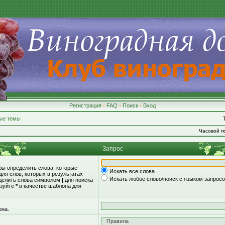
Регистрация
•
FAQ
•
Поиск
•
Вход
ые темы
Часовой по
Запрос
обы определить слова, которые
Искать все слова
для слов, которых в результатах
Искать любое слово/поиск с языком запрос
зделить слова символом
|
для поиска
ьзуйте
*
в качестве шаблона для
она.