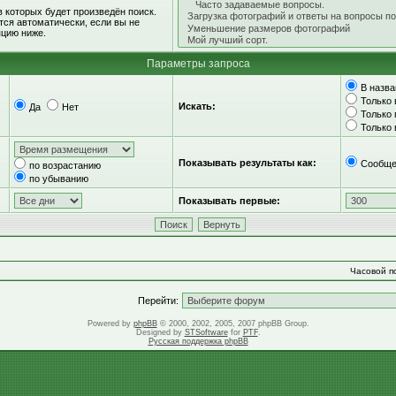
 которых будет произведён поиск.
ся автоматически, если вы не
цию ниже.
Параметры запроса
В назва
Только 
Искать:
Да
Нет
Только
Только
Показывать результаты как:
Сообще
по возрастанию
по убыванию
Показывать первые:
Часовой по
Перейти:
Powered by
phpBB
© 2000, 2002, 2005, 2007 phpBB Group.
Designed by
STSoftware
for
PTF
.
Русская поддержка phpBB