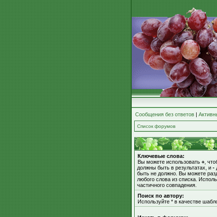
Сообщения без ответов
|
Активн
Список форумов
Ключевые слова:
Вы можете использовать
+
, чт
должны быть в результатах, и
-
быть не должно. Вы можете ра
любого слова из списка. Испол
частичного совпадения.
Поиск по автору:
Используйте * в качестве шабл