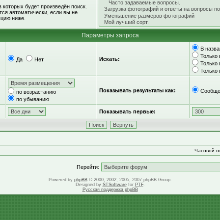
 которых будет произведён поиск.
ся автоматически, если вы не
цию ниже.
Параметры запроса
В назва
Только 
Искать:
Да
Нет
Только
Только
Показывать результаты как:
Сообще
по возрастанию
по убыванию
Показывать первые:
Часовой по
Перейти:
Powered by
phpBB
© 2000, 2002, 2005, 2007 phpBB Group.
Designed by
STSoftware
for
PTF
.
Русская поддержка phpBB