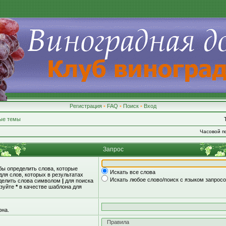
Регистрация
•
FAQ
•
Поиск
•
Вход
ые темы
Часовой по
Запрос
обы определить слова, которые
Искать все слова
для слов, которых в результатах
Искать любое слово/поиск с языком запрос
зделить слова символом
|
для поиска
ьзуйте
*
в качестве шаблона для
она.