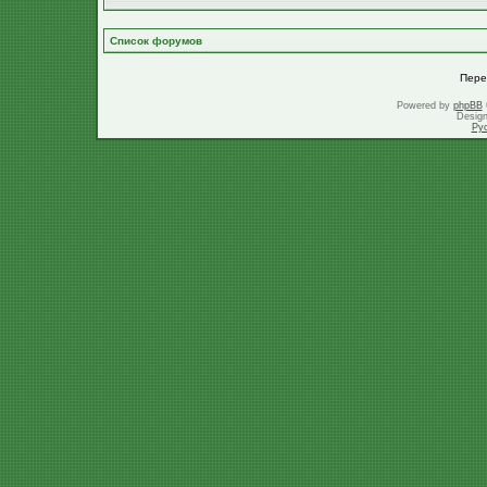
Список форумов
Пере
Powered by
phpBB
Desig
Ру