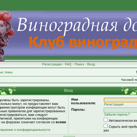
Регистрация
•
FAQ
•
Поиск
•
Вход
ые темы
Часовой по
Вход
Имя
должны быть зарегистрированы.
пользователя:
сколько минут, но предоставляет вам
Регистрация
дминистратором конференции могут быть
Пароль:
ьные привилегии для зарегистрированных
Забыли пароль?
егистрироваться, вам следует
литикой, принятыми на конференции.
Автоматически в
е на форумах означает согласие со
всеми
Скрыть моё пребы
лашение о конфиденциальности
раз