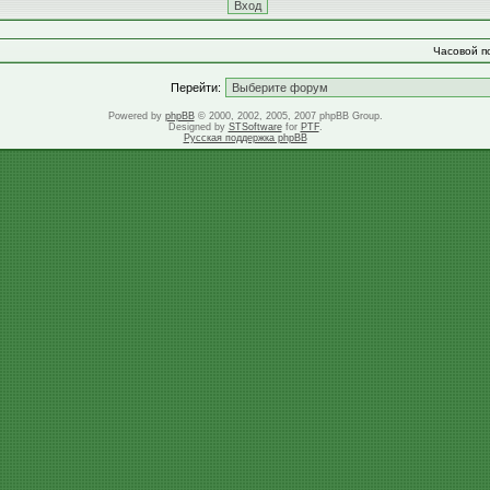
Часовой по
Перейти:
Powered by
phpBB
© 2000, 2002, 2005, 2007 phpBB Group.
Designed by
STSoftware
for
PTF
.
Русская поддержка phpBB