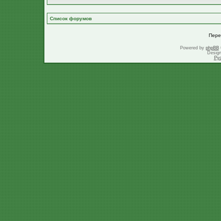
Список форумов
Пере
Powered by
phpBB
Desig
Ру