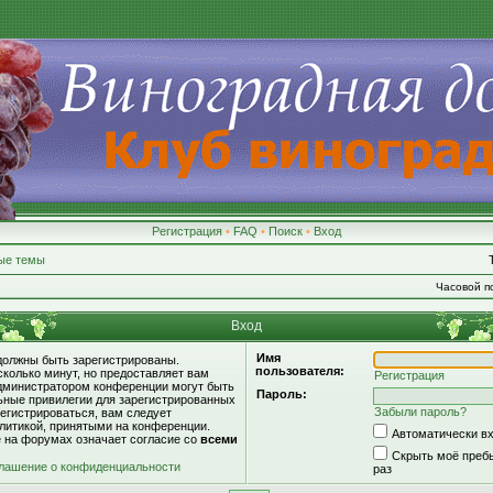
Регистрация
•
FAQ
•
Поиск
•
Вход
ые темы
Часовой по
Вход
Имя
должны быть зарегистрированы.
пользователя:
сколько минут, но предоставляет вам
Регистрация
дминистратором конференции могут быть
Пароль:
ьные привилегии для зарегистрированных
Забыли пароль?
егистрироваться, вам следует
литикой, принятыми на конференции.
Автоматически в
е на форумах означает согласие со
всеми
Скрыть моё пребы
лашение о конфиденциальности
раз