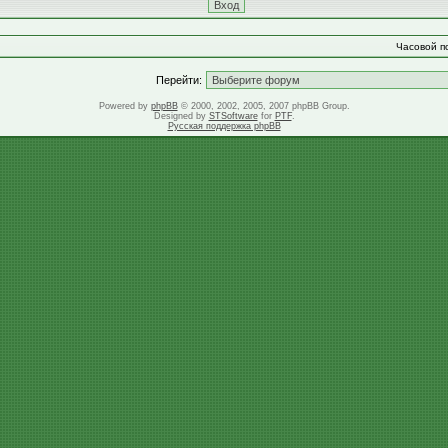
Часовой по
Перейти:
Powered by
phpBB
© 2000, 2002, 2005, 2007 phpBB Group.
Designed by
STSoftware
for
PTF
.
Русская поддержка phpBB