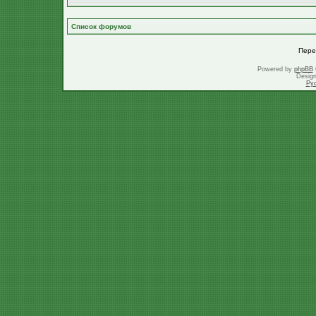
Список форумов
Пере
Powered by
phpBB
Desig
Ру