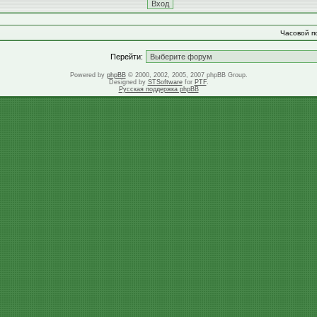
Часовой по
Перейти:
Powered by
phpBB
© 2000, 2002, 2005, 2007 phpBB Group.
Designed by
STSoftware
for
PTF
.
Русская поддержка phpBB