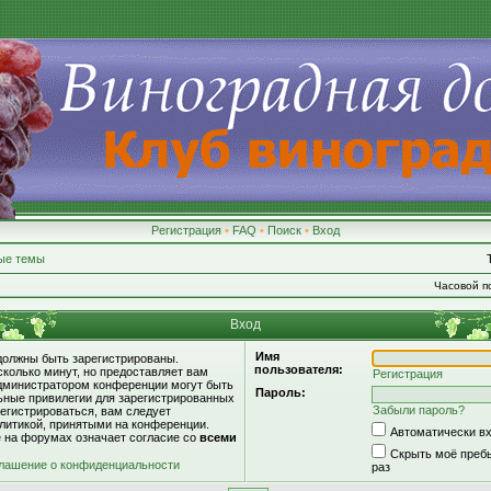
Регистрация
•
FAQ
•
Поиск
•
Вход
ые темы
Часовой по
Вход
Имя
должны быть зарегистрированы.
пользователя:
сколько минут, но предоставляет вам
Регистрация
дминистратором конференции могут быть
Пароль:
ьные привилегии для зарегистрированных
Забыли пароль?
егистрироваться, вам следует
литикой, принятыми на конференции.
Автоматически в
е на форумах означает согласие со
всеми
Скрыть моё пребы
лашение о конфиденциальности
раз