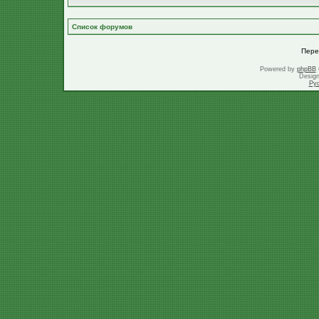
Список форумов
Пере
Powered by
phpBB
Desig
Ру