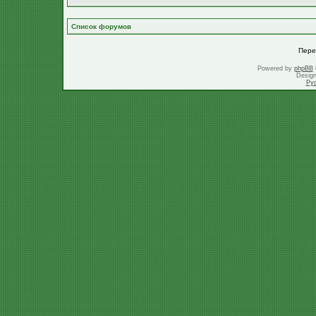
Список форумов
Пере
Powered by
phpBB
Desig
Ру