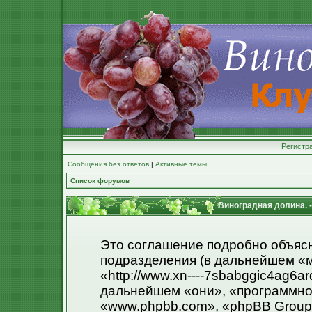
Регистр
Сообщения без ответов
|
Активные темы
Список форумов
Виноградная долина. 
Это соглашение подробно объясня
подразделения (в дальнейшем «м
«http://www.xn----7sbabggic4ag6ar
дальнейшем «они», «программно
«www.phpbb.com», «phpBB Group