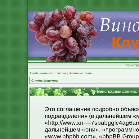
Регистр
Сообщения без ответов
|
Активные темы
Список форумов
Виноградная долина. 
Это соглашение подробно объясня
подразделения (в дальнейшем «м
«http://www.xn----7sbabggic4ag6ar
дальнейшем «они», «программно
«www.phpbb.com», «phpBB Group