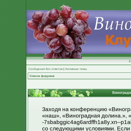
Сообщения без ответов
|
Активные темы
Список форумов
Виноградна
Заходя на конференцию «Виногр
«наш», «Виноградная долина.», «h
-7sbabggic4ag6ardffh1a8y.xn--p1a
со следующими условиями. Если 