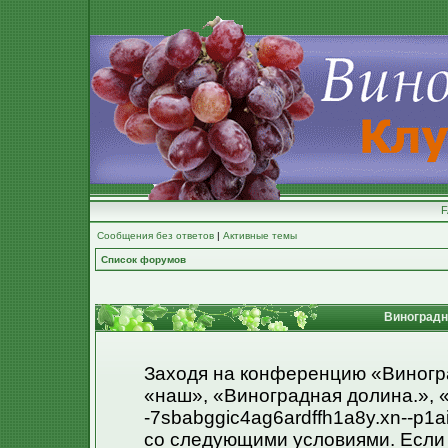
Сообщения без ответов
|
Активные темы
Список форумов
Виноградна
Заходя на конференцию «Виногр
«наш», «Виноградная долина.», «h
-7sbabggic4ag6ardffh1a8y.xn--p1a
со следующими условиями. Если 