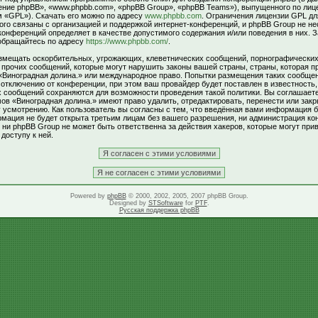
ние phpBB», «www.phpbb.com», «phpBB Group», «phpBB Teams»), выпущенного по лиц
м «GPL»). Скачать его можно по адресу
www.phpbb.com
. Ограничения лицензии GPL д
ого связаны с организацией и поддержкой интернет-конференций, и phpBB Group не не
 конференций определяет в качестве допустимого содержания и/или поведения в них. 
обращайтесь по адресу
https://www.phpbb.com/
.
змещать оскорбительных, угрожающих, клеветнических сообщений, порнографически
и прочих сообщений, которые могут нарушить законы вашей страны, страны, которая п
«Виноградная долина.» или международное право. Попытки размещения таких сообщен
тключению от конференции, при этом ваш провайдер будет поставлен в известность,
х сообщений сохраняются для возможности проведения такой политики. Вы соглашаете
в «Виноградная долина.» имеют право удалить, отредактировать, перенести или зак
 усмотрению. Как пользователь вы согласны с тем, что введённая вами информация б
рмация не будет открыта третьим лицам без вашего разрешения, ни администрация к
 ни phpBB Group не может быть ответственна за действия хакеров, которые могут прив
доступу к ней.
Powered by
phpBB
© 2000, 2002, 2005, 2007 phpBB Group.
Designed by
STSoftware
for
PTF
.
Русская поддержка phpBB