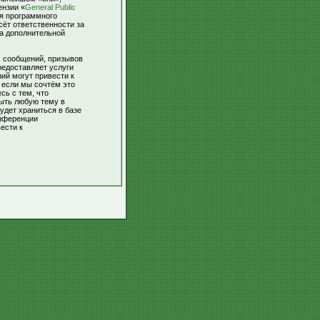
ензии «
General Public
ля программного
сёт ответственности за
За дополнительной
х сообщений, призывов
редоставляет услуги
ий могут привести к
 если мы сочтём это
сь с тем, что
рыть любую тему в
удет храниться в базе
онференции
ести к