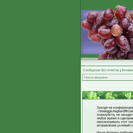
Сообщения без ответов
|
Активн
Список форумов
Заходя на конференцию 
-7sbabggic4ag6ardffh1a
пожалуйста, не заходи
любое время и сделаем
просматривать этот тек
исправления условий о
Наши форумы работают 