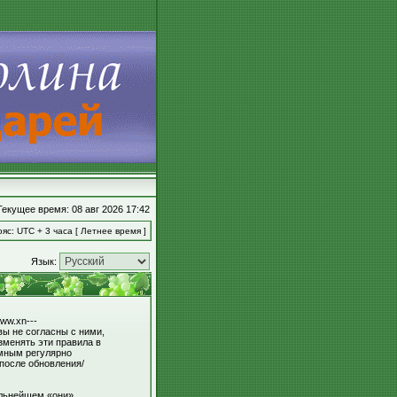
Текущее время: 08 авг 2026 17:42
яс: UTC + 3 часа [ Летнее время ]
Язык:
ww.xn---
вы не согласны с ними,
зменять эти правила в
умным регулярно
 после обновления/
льнейшем «они»,