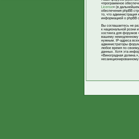
«программное обеспече
License
» (в дальнейше
обеспечения phpBB стр
то, что администрация
информацией о phpBB 
Вы соглашаетесь не ра
к национальной розни 
хостинга для форумов 
вашему немедленному о
нужным. IP-адреса все
администраторы форумо
любое время по своему
данных. Хотя эта инфо
«Виноградная долина.»,
несанкционированному 