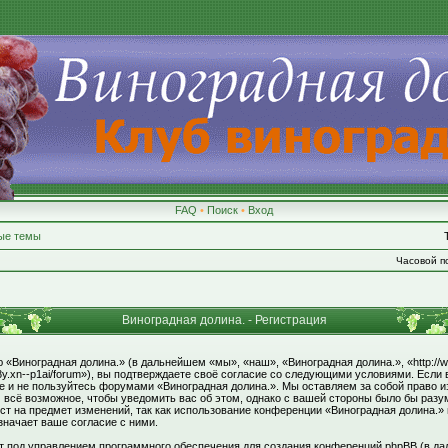
FAQ
•
Поиск
•
Вход
ые темы
Часовой по
Виноградная долина. - Регистрация
«Виноградная долина.» (в дальнейшем «мы», «наш», «Виноградная долина.», «http://w
8y.xn--p1ai/forum»), вы подтверждаете своё согласие со следующими условиями. Если 
те и не пользуйтесь форумами «Виноградная долина.». Мы оставляем за собой право и
 всё возможное, чтобы уведомить вас об этом, однако с вашей стороны было бы раз
ст на предмет изменений, так как использование конференции «Виноградная долина.»
значает ваше согласие с ними.
под управлением программного обеспечения для создания конференций phpBB (в да