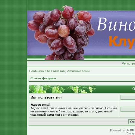
Регистр
Сообщения без ответов
|
Активные темы
Список форумов
О
Имя пользователя:
Адрес email:
Адрес email, связанный с вашей учётной записью. Если вы
не изменили его в Личном разделе, то это адрес e-mail,
указанный вами при регистрации.
Powered by
phpBB
Desig