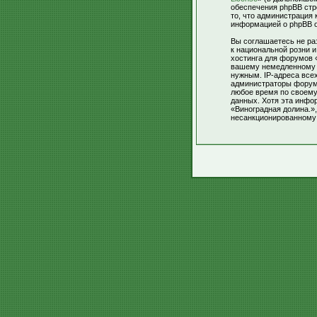
обеспечения phpBB стр
то, что администрация
информацией о phpBB 
Вы соглашаетесь не ра
к национальной розни 
хостинга для форумов 
вашему немедленному о
нужным. IP-адреса все
администраторы форумо
любое время по своему
данных. Хотя эта инфо
«Виноградная долина.»,
несанкционированному 