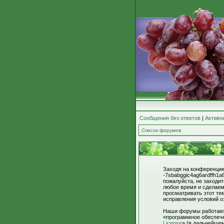
Сообщения без ответов
|
Активн
Список форумов
Заходя на конференцию 
-7sbabggic4ag6ardffh1a
пожалуйста, не заходи
любое время и сделаем
просматривать этот тек
исправления условий о
Наши форумы работают 
«программное обеспече
License
» (в дальнейше