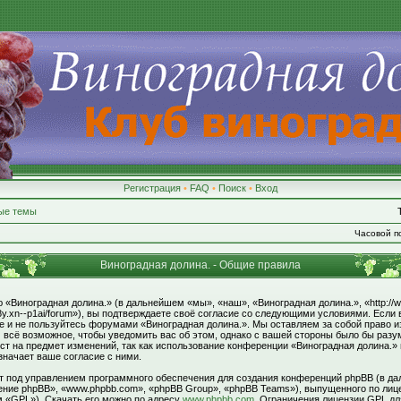
Регистрация
•
FAQ
•
Поиск
•
Вход
ые темы
Часовой по
Виноградная долина. - Общие правила
«Виноградная долина.» (в дальнейшем «мы», «наш», «Виноградная долина.», «http://w
8y.xn--p1ai/forum»), вы подтверждаете своё согласие со следующими условиями. Если 
те и не пользуйтесь форумами «Виноградная долина.». Мы оставляем за собой право и
 всё возможное, чтобы уведомить вас об этом, однако с вашей стороны было бы раз
ст на предмет изменений, так как использование конференции «Виноградная долина.»
значает ваше согласие с ними.
под управлением программного обеспечения для создания конференций phpBB (в да
ние phpBB», «www.phpbb.com», «phpBB Group», «phpBB Teams»), выпущенного по лиц
м «GPL»). Скачать его можно по адресу
www.phpbb.com
. Ограничения лицензии GPL д