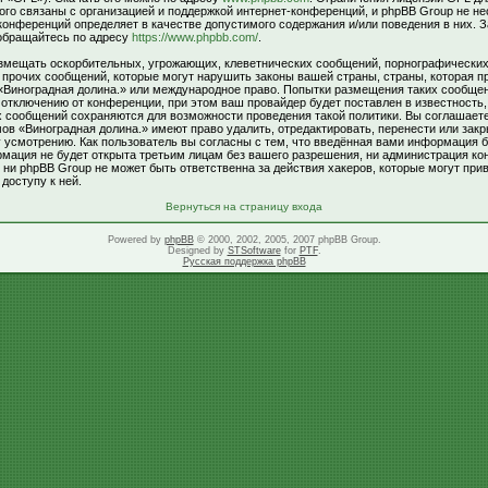
ого связаны с организацией и поддержкой интернет-конференций, и phpBB Group не не
 конференций определяет в качестве допустимого содержания и/или поведения в них. 
обращайтесь по адресу
https://www.phpbb.com/
.
змещать оскорбительных, угрожающих, клеветнических сообщений, порнографически
и прочих сообщений, которые могут нарушить законы вашей страны, страны, которая п
«Виноградная долина.» или международное право. Попытки размещения таких сообщен
тключению от конференции, при этом ваш провайдер будет поставлен в известность,
х сообщений сохраняются для возможности проведения такой политики. Вы соглашаете
в «Виноградная долина.» имеют право удалить, отредактировать, перенести или зак
 усмотрению. Как пользователь вы согласны с тем, что введённая вами информация б
рмация не будет открыта третьим лицам без вашего разрешения, ни администрация к
 ни phpBB Group не может быть ответственна за действия хакеров, которые могут прив
доступу к ней.
Вернуться на страницу входа
Powered by
phpBB
© 2000, 2002, 2005, 2007 phpBB Group.
Designed by
STSoftware
for
PTF
.
Русская поддержка phpBB