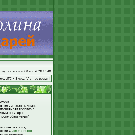
Текущее время: 08 авг 2026 16:40
яс: UTC + 3 часа [ Летнее время ]
ww.xn---
вы не согласны с ними,
зменять эти правила в
умным регулярно
 после обновления/
льнейшем «они»,
ензии «
General Public
ля программного