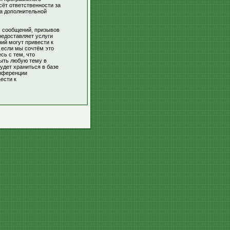
сёт ответственности за
За дополнительной
х сообщений, призывов
редоставляет услуги
ий могут привести к
 если мы сочтём это
сь с тем, что
рыть любую тему в
удет храниться в базе
онференции
ести к