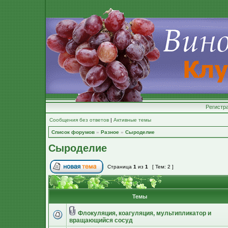
Регистр
Сообщения без ответов
|
Активные темы
Список форумов
»
Разное
»
Сыроделие
Сыроделие
Страница
1
из
1
[ Тем: 2 ]
Темы
Флокуляция, коагуляция, мультипликатор и
вращающийся сосуд