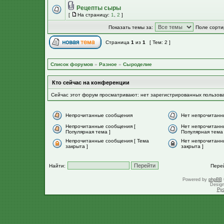
Рецепты сыры
[
На страницу:
1
,
2
]
Показать темы за:
Поле сорти
Страница
1
из
1
[ Тем: 2 ]
Список форумов
»
Разное
»
Сыроделие
Кто сейчас на конференции
Сейчас этот форум просматривают: нет зарегистрированных пользов
Непрочитанные сообщения
Нет непрочитанн
Непрочитанные сообщения [
Нет непрочитанн
Популярная тема ]
Популярная тема 
Непрочитанные сообщения [ Тема
Нет непрочитанн
закрыта ]
закрыта ]
Найти:
Пере
Powered by
phpBB
Desig
Ру