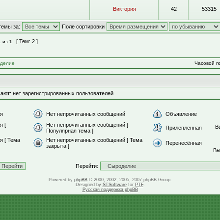
Виктория
42
53315
темы за:
Поле сортировки
[ Тем: 2 ]
1
из
1
делие
Часовой по
ают: нет зарегистрированных пользователей
я
Нет непрочитанных сообщений
Объявление
я [
Нет непрочитанных сообщений [
В
Прилепленная
Популярная тема ]
 [ Тема
Нет непрочитанных сообщений [ Тема
Перенесённая
закрыта ]
В
Перейти:
Powered by
phpBB
© 2000, 2002, 2005, 2007 phpBB Group.
Designed by
STSoftware
for
PTF
.
Русская поддержка phpBB