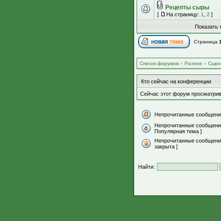
Рецепты сыры
[
На страницу:
1
,
2
]
Показать 
Страница
Список форумов
»
Разное
»
Сыро
Кто сейчас на конференции
Сейчас этот форум просматрив
Непрочитанные сообщени
Непрочитанные сообщени
Популярная тема ]
Непрочитанные сообщения
закрыта ]
Найти: