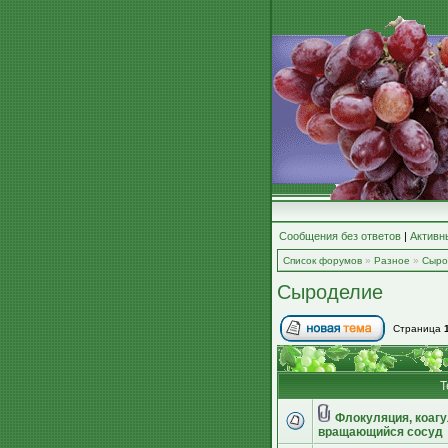
Сообщения без ответов
|
Активн
Список форумов
»
Разное
»
Сыро
Сыроделие
Страница
Т
Флокуляция, коагу
вращающийся сосуд