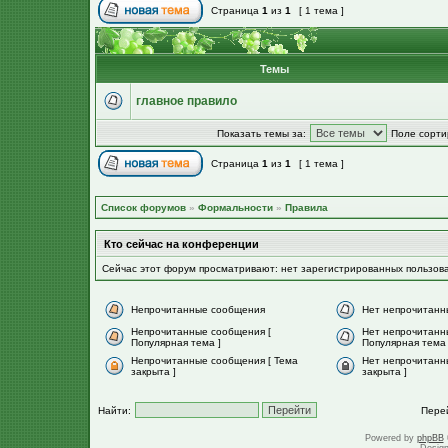
Страница
1
из
1
[ 1 тема ]
Темы
главное правило
Показать темы за:
Поле сорти
Страница
1
из
1
[ 1 тема ]
Список форумов
»
Формальности
»
Правила
Кто сейчас на конференции
Сейчас этот форум просматривают: нет зарегистрированных пользов
Непрочитанные сообщения
Нет непрочитанн
Непрочитанные сообщения [
Нет непрочитанн
Популярная тема ]
Популярная тема 
Непрочитанные сообщения [ Тема
Нет непрочитанн
закрыта ]
закрыта ]
Найти:
Пере
Powered by
phpBB