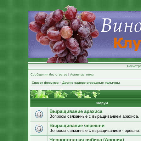
Регистр
Сообщения без ответов
|
Активные темы
Список форумов
»
Другие садово-огородные культуры
Форум
Выращивание арахиса
Вопросы связанные с выращиванием арахиса.
Выращивание черешни
Вопросы связанные с выращиванием черешни.
Черноплодная рябина (Арония)