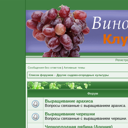
Регистр
Сообщения без ответов
|
Активные темы
Список форумов
»
Другие садово-огородные культуры
Форум
Выращивание арахиса
Вопросы связанные с выращиванием арахиса.
Выращивание черешни
Вопросы связанные с выращиванием черешни.
Черноплодная рябина (Арония)