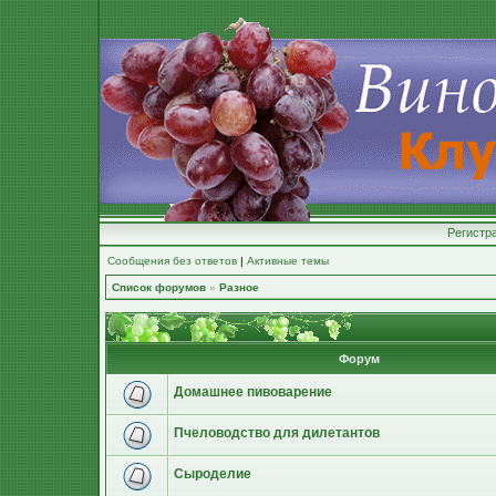
Регистр
Сообщения без ответов
|
Активные темы
Список форумов
»
Разное
Форум
Домашнее пивоварение
Пчеловодство для дилетантов
Сыроделие