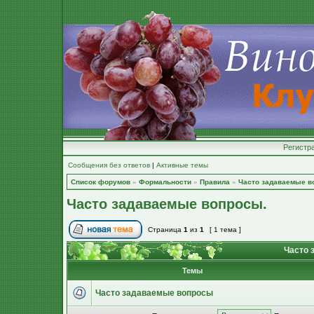
Регистр
Сообщения без ответов
|
Активные темы
Список форумов
»
Формальности
»
Правила
»
Часто задаваемые в
Часто задаваемые вопросы.
Страница
1
из
1
[ 1 тема ]
Часто 
Темы
Часто задаваемые вопросы