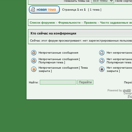
Показать темы за:
Поле сорти
Страница
1
из
1
[ 1 тема ]
Список форумов
»
Формальности
»
Правила
»
Часто задаваемые в
Кто сейчас на конференции
Сейчас этот форум просматривают: нет зарегистрированных пользов
Непрочитанные сообщения
Нет непрочитанн
Непрочитанные сообщения [
Нет непрочитанн
Популярная тема ]
Популярная тема 
Непрочитанные сообщения [ Тема
Нет непрочитанн
закрыта ]
закрыта ]
Найти:
Пере
Powered by
phpBB
Desig
Ру