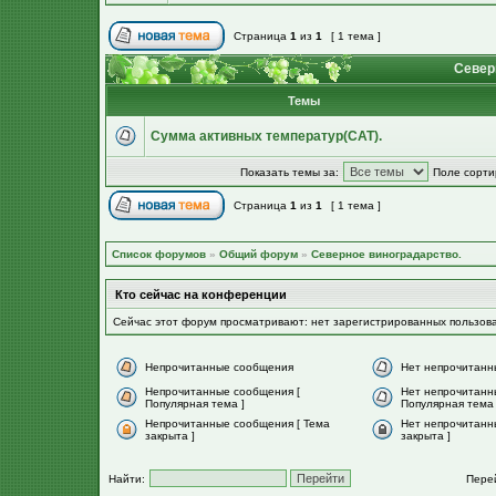
Страница
1
из
1
[ 1 тема ]
Север
Темы
Сумма активных температур(САТ).
Показать темы за:
Поле сорти
Страница
1
из
1
[ 1 тема ]
Список форумов
»
Общий форум
»
Северное виноградарство.
Кто сейчас на конференции
Сейчас этот форум просматривают: нет зарегистрированных пользов
Непрочитанные сообщения
Нет непрочитанн
Непрочитанные сообщения [
Нет непрочитанн
Популярная тема ]
Популярная тема 
Непрочитанные сообщения [ Тема
Нет непрочитанн
закрыта ]
закрыта ]
Найти:
Пере