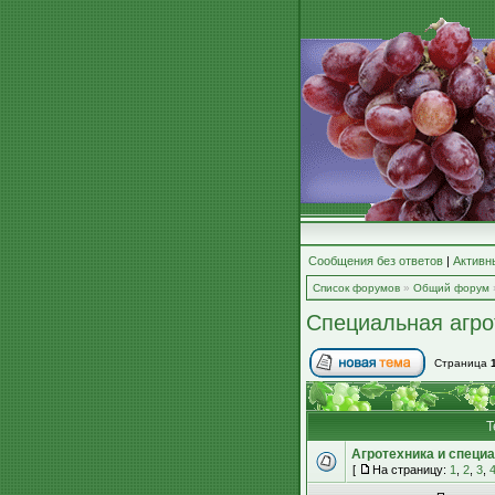
Сообщения без ответов
|
Активн
Список форумов
»
Общий форум
Специальная агро
Страница
Т
Агротехника и специ
[
На страницу:
1
,
2
,
3
,