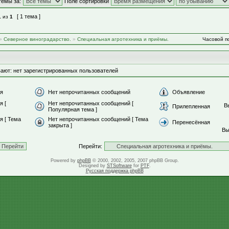
темы за:
Поле сортировки
[ 1 тема ]
1
из
1
»
Северное виноградарство.
»
Специальная агротехника и приёмы.
Часовой по
ают: нет зарегистрированных пользователей
я
Нет непрочитанных сообщений
Объявление
я [
Нет непрочитанных сообщений [
В
Прилепленная
Популярная тема ]
 [ Тема
Нет непрочитанных сообщений [ Тема
Перенесённая
закрыта ]
В
Перейти:
Powered by
phpBB
© 2000, 2002, 2005, 2007 phpBB Group.
Designed by
STSoftware
for
PTF
.
Русская поддержка phpBB