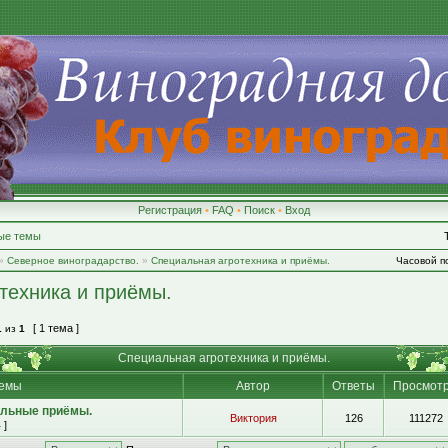
Регистрация
•
FAQ
•
Поиск
•
Вход
ые темы
»
Северное виноградарство.
»
Специальная агротехника и приёмы.
Часовой по
техника и приёмы.
[ 1 тема ]
1
из
1
Специальная агротехника и приёмы.
емы
Автор
Ответы
Просмот
альные приёмы.
Виктория
126
111272
4
]