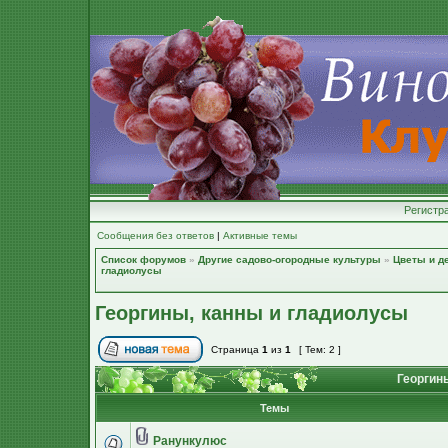
Регистр
Сообщения без ответов
|
Активные темы
Список форумов
»
Другие садово-огородные культуры
»
Цветы и д
гладиолусы
Георгины, канны и гладиолусы
Страница
1
из
1
[ Тем: 2 ]
Георгин
Темы
Ранункулюс