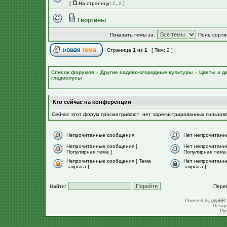
[
На страницу:
1
,
2
]
Георгины
Показать темы за:
Поле сорти
Страница
1
из
1
[ Тем: 2 ]
Список форумов
»
Другие садово-огородные культуры
»
Цветы и д
гладиолусы
Кто сейчас на конференции
Сейчас этот форум просматривают: нет зарегистрированных пользов
Непрочитанные сообщения
Нет непрочитанн
Непрочитанные сообщения [
Нет непрочитанн
Популярная тема ]
Популярная тема 
Непрочитанные сообщения [ Тема
Нет непрочитанн
закрыта ]
закрыта ]
Найти:
Пере
Powered by
phpBB
Desig
Ру